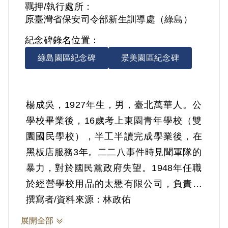
羈押/執行處所：
原臺灣省保安司令部新生訓導處（綠島）
紀念碑錄名位置：
綠島園區紀念碑
景美園區紀念碑
楊成吳，1927年生，男，臺北萬華人。公
學校畢業後，16歲考上東園青年學校（雙
園國民學校），半工半讀完成學業後，在
黑板店服務3年。二二八事件時見聞軍隊的
暴力，對於國民黨政府失望。1948年任職
於經營學校用品的太懋有限公司，負責蠟
筆與粉筆的業務。1949年該部門遭到裁
撰寫者/資料來源：林政佑
撤，所以回家務農，其田在潘水匱的田地
展開全部