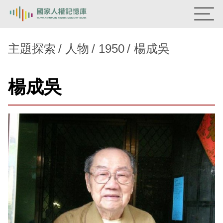
:::
國家人權記憶庫
主題探索
人物
1950
楊成吳
熱門關鍵字：
陳孟和
李舜治
鹿窟事件
安康接待室
楊成吳
新生訓導處
蛋殼畫
送物單
主題探索
背景知識
關於我們
意見信箱