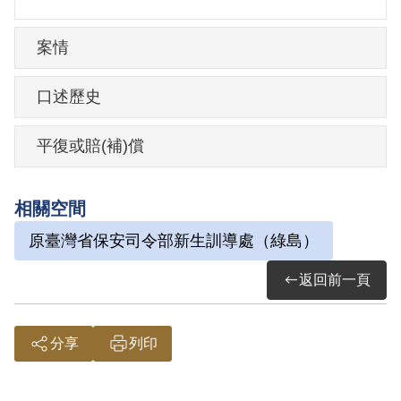
旁邊。1950年5月13日清晨約兩、三點時，
特務以戶口調查之名義，到家中逮捕楊成
案情
吳，途中因為反抗遭到特務毆打，後來送
到保密局，發現潘水匱等人也被關在保密
口述歷史
局，時23歲。
保密局舍房空間狹小，人多擁擠，常聽到
平復或賠(補)償
被刑求者淒厲的叫聲。在保密局時有一次
的偵詢，被問到是否認識朱耀𡶐？是否有
相關空間
受邀參加臺灣民主同盟？楊成吳否認。後
原臺灣省保安司令部新生訓導處（綠島）
來在北所時也再被問到有和朱耀𡶐書信來
返回前一頁
往？他說有三次收到來路不明的廣告信
件，之後就被要求按捺指紋。其後送到軍
法處，與吳思漢同房。
分享
列印
從軍方的訊問以及楊成吳後來的回憶，他
是因為朱耀𡶐與李蒼降事件而受到牽連。