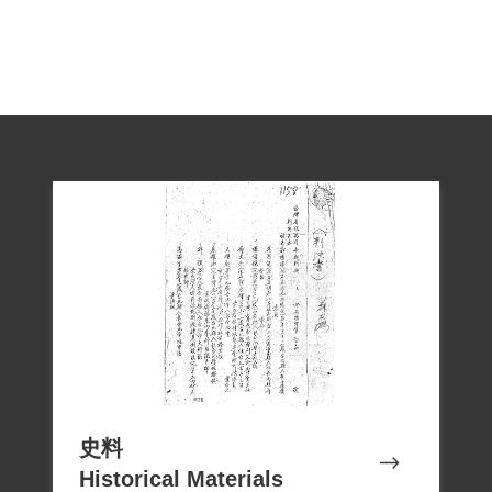
隊，接受思想改造和勞動，進行搬石頭等
工作，後來因為有務農經驗，被派去種
菜、養豬羊。1962年出獄，被多關了1個
月。出獄後警察常來造訪，導致找工作困
難。其後購買日文的藥理書籍，自學考上
藥理鑑定臨時藥商資格，開設西藥房。這
段期間，警察仍時常查訪，嚴重影響其家
庭生活。後來經向輔導室反應，狀況似有
好轉。
楊成吳本人於1999年4月14日向補償基金會
提出補償申請，2000年9月30日經第一屆第
六次臨時董事會審核通過予以補償。補償
理由為原判決認定曾君等5人參加叛亂組織
史料
之依據，僅有渠等之自白及共同被告之供
Historical Materials
證為佐證，且就渠等參加組織之性質及內