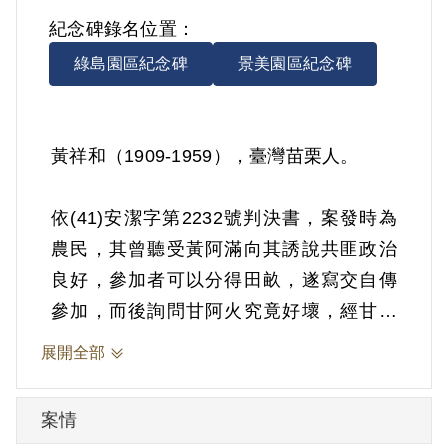
紀念碑錄名位置：
綠島園區紀念碑
景美園區紀念碑
黃祥和（1909-1959），臺灣苗栗人。
依(41)安潔字第2232號判決書，案發時為
農民，其曾聽受黃阿滿向其誘說共匪政治
良好，參加者可以分得田畝，遂寫交自傳
參加，而後詢問甘阿火究竟好壞，經甘告
以共黨不好，即未為任何活動。1952年5月
展開全部
2日被羈押。1952年經臺灣省保安司令部以
《懲治叛亂條例》第5條「參加叛亂之組
案情
織」判處有期徒刑10年。1959年6月13日