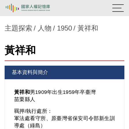
:::
國家人權記憶庫
主題探索
人物
1950
黃祥和
熱門關鍵字：
陳孟和
李舜治
鹿窟事件
安康接待室
黃祥和
新生訓導處
蛋殼畫
送物單
主題探索
基本資料與簡介
背景知識
關於我們
黃祥和
男
1909年出生
1959年卒
臺灣
苗栗縣人
意見信箱
羈押/執行處所：
軍法處看守所、原臺灣省保安司令部新生訓
導處（綠島）