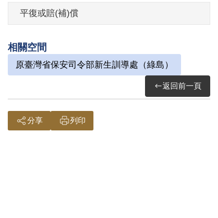
於執行徒刑期間逝世。
平復或賠(補)償
其家屬於1999年5月向補償基金會提出申
相關空間
請，2001年3月經第2屆第5次臨時董事會審
原臺灣省保安司令部新生訓導處（綠島）
核通過予以補償。其家屬於2001年7月再次
提出申請，2002年8月經第2屆第25次臨時
返回前一頁
董事會審核通過予以補償。補償理由為原
判決認定其參加叛亂之組織，係以其之自
分享
列印
白及證人甘阿火之證述為據。惟原判決對
所指其參加之組織名稱、性質及目的均未
詳予查證敘明，且原判決理由中記載，其
鄉愚無知，一時被誘，誤觸法網，因此難
認其對所參加組織之屬性有所認識，故認
本案非有實據。