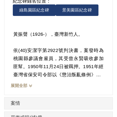
紀念碑錄名位置：
綠島園區紀念碑
景美園區紀念碑
黃振聲（1926-），臺灣新竹人。
依(40)安潔字第2922號判決書，案發時為
桃園縣參議會雇員，其受曾永賢吸收參加
匪幫。1950年11月24日被羈押。1951年經
臺灣省保安司令部以《懲治叛亂條例》第5
條「參加叛亂之組織」判處有期徒刑10
展開全部
年。1960年11月23日刑期結束，11月24日
開釋。
案情
其於1999年4月向補償基金會提出申請，