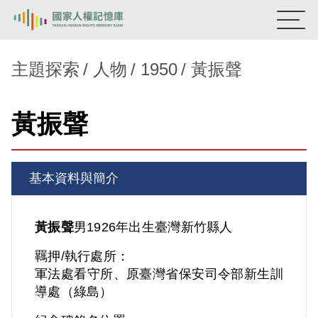
:::
國家人權記憶庫
主題探索
人物
1950
黃振聲
熱門關鍵字：
陳孟和
李舜治
鹿窟事件
安康接待室
黃振聲
新生訓導處
蛋殼畫
送物單
主題探索
基本資料與簡介
背景知識
關於我們
黃振聲
男
1926年出生
臺灣
新竹縣人
羈押/執行處所：
意見信箱
軍法處看守所、原臺灣省保安司令部新生訓
導處（綠島）