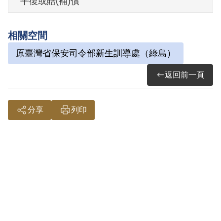
平復或賠(補)償
2000年12月經第1屆第9次臨時董事會審核
通過予以補償。補償理由為原判決認定其
相關空間
參加叛亂組織，惟並未就其等參加該等組
原臺灣省保安司令部新生訓導處（綠島）
織之性質與目的詳予認定，故應認本案非
有實據。
返回前一頁
2018年10月經促轉會公告撤銷判決處分。
分享
列印