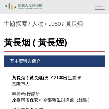
:::
國家人權記憶庫
主題探索
人物
1950
黃長烟
熱門關鍵字：
陳孟和
李舜治
鹿窟事件
安康接待室
黃長烟 ( 黃長煙)
新生訓導處
蛋殼畫
送物單
主題探索
基本資料與簡介
背景知識
關於我們
黃長烟 ( 黃長煙)
男
1921年出生
臺灣
基隆市人
意見信箱
羈押/執行處所：
原臺灣省保安司令部新生訓導處（綠島）