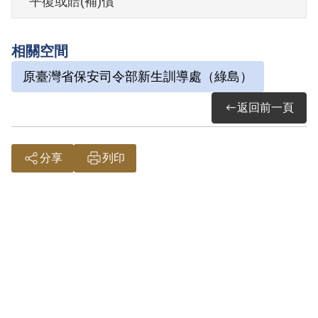
平復或賠(補)償
其於1999年10月向補償基金會提出申請，
相關空間
2001年5月經第2屆第7次臨時董事會審核通
原臺灣省保安司令部新生訓導處（綠島）
過予以補償。補償理由為原判決認定其藏
匿叛徒劉英昌、田進添、吳金堂、吳義雄
返回前一頁
等，係依已自首之田進添、吳金堂等供證
為據。惟其於偵審中均否認知悉劉英昌、
分享
列印
田進添、吳金堂、吳義雄等係在逃叛徒及
容留於家中匿宿等語，且如何認定劉君等
為叛徒，原判決亦未予查證敘明，既無由
認定劉君等為叛徒，又無其他具體佐證，
難認其有藏匿叛徒情事，故認本案非有實
據。
2019年2月經促轉會公告撤銷判決處分。