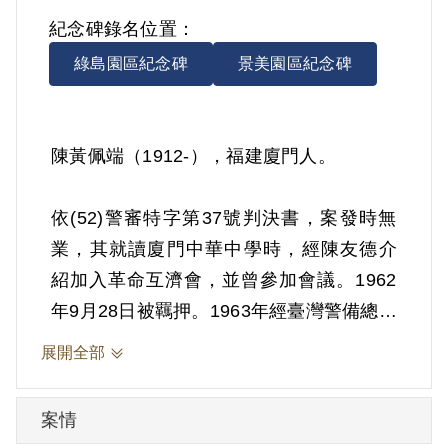
紀念碑錄名位置：
綠島園區紀念碑
景美園區紀念碑
陳黃佩端（1912-），福建廈門人。
依(52)警審特字第37號判決書，案發時無
業，其就讀廈門中華中學時，經陳友德介
紹加入革命互濟會，並曾參加會議。1962
年9月28日被羈押。1963年經臺灣警備總司
令部以《懲治叛亂條例》第5條「參加叛亂
展開全部
之組織」判處有期徒刑5年。1975年經臺灣
警備總司令部裁定減處有期徒刑3年4月。
案情
1965年8月9日保外就醫。所餘刑期奉參謀