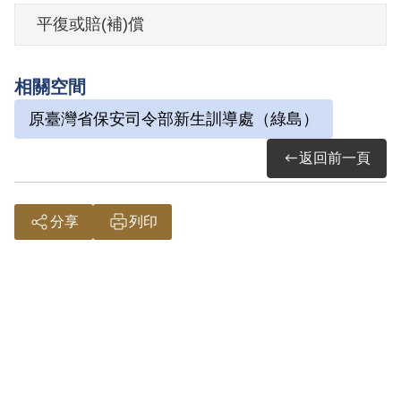
總長令准予不再執行。
平復或賠(補)償
其於1999年5月向補償基金會提出申請，
相關空間
2000年9月經第1屆第5次臨時董事會審核通
原臺灣省保安司令部新生訓導處（綠島）
過予以補償。補償理由為原判決認定其於
1930年參加革命互濟會，無非依其於偵查
返回前一頁
中之自白及證人白克之供證。惟審判中其
否認有參加組織之行為，且白克之證言究
分享
列印
係如何，未見判決詳為載明，因此難認其
有參加叛亂組織之行為，故認非有實據。
2019年5月經促轉會公告撤銷判決處分。