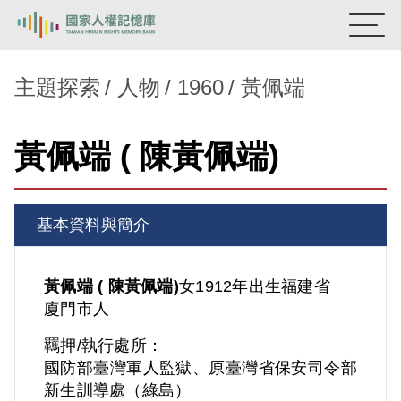
:::
國家人權記憶庫
主題探索
人物
1960
黃佩端
熱門關鍵字：
陳孟和
李舜治
鹿窟事件
安康接待室
黃佩端 ( 陳黃佩端)
新生訓導處
蛋殼畫
送物單
主題探索
基本資料與簡介
背景知識
關於我們
黃佩端 ( 陳黃佩端)
女
1912年出生
福建省
廈門市人
意見信箱
羈押/執行處所：
國防部臺灣軍人監獄、原臺灣省保安司令部
新生訓導處（綠島）