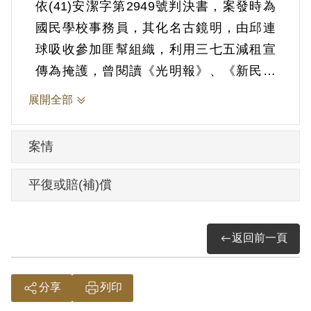
依(41)安潔字第2949號判決書，案發時為
國民學校事務員，其化名古鏡明，由邱連
球吸收參加匪幫組織，利用三七五減租宣
傳為掩護，曾閱讀《光明報》、《新民主
主義》等刊物。1952年3月8日被羈押。
展開全部
1952年經臺灣省保安司令部以《懲治叛亂
條例》第5條「參加叛亂之組織」判處有期
案情
徒刑10年。1962年3月7日刑期結束，3月8
日開釋。
平復或賠(補)償
其家屬於2000年1月向補償基金會提出申
返回前一頁
請，2002年3月經第2屆第16次董監事會審
核通過予以補償。補償理由為原判決認定
其參加叛亂組織，係以其在偵查中之自白
分享
列印
及另案被告邱連球之供述為據。惟其於審