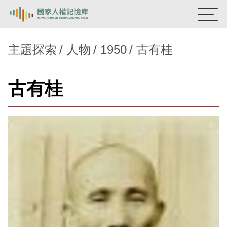
:::
國家人權記憶庫
主題探索
人物
1950
古有桂
熱門關鍵字：
陳孟和
李舜治
鹿窟事件
安康接待室
古有桂
新生訓導處
蛋殼畫
送物單
主題探索
背景知識
關於我們
意見信箱