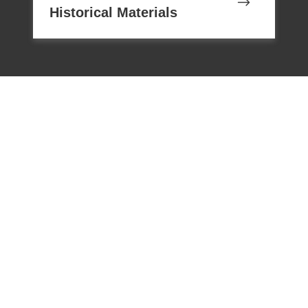
Historical Materials
電話：02-22182438
傳真：02-22182436
Email：memoryservice@nhrm.gov.t
w