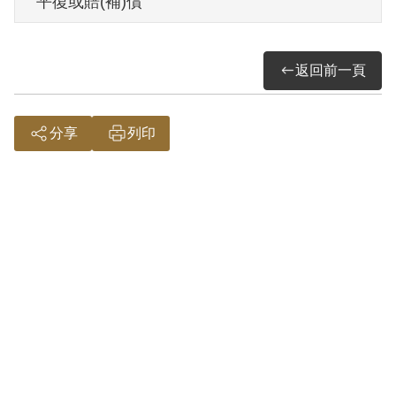
平復或賠(補)償
過予以補償。補償理由為原判決認定其參
加叛亂之組織，僅以其之自白為據。惟原
返回前一頁
判決對其所參加「讀書會」、「歌謠會」
之性質與目的均未予詳加查證敘明，復無
其他具體佐證，故認本案非有實據。
分享
列印
2018年10月經促轉會公告撤銷判決處分。