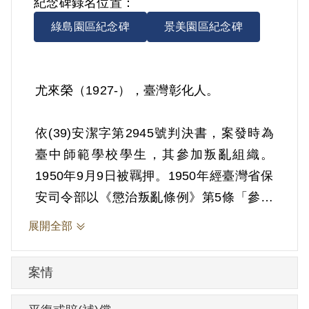
紀念碑錄名位置：
綠島園區紀念碑
景美園區紀念碑
尤來榮（1927-），臺灣彰化人。
依(39)安潔字第2945號判決書，案發時為
臺中師範學校學生，其參加叛亂組織。
1950年9月9日被羈押。1950年經臺灣省保
安司令部以《懲治叛亂條例》第5條「參加
叛亂之組織」判處有期徒刑10年。1960年9
展開全部
月8日刑期結束，9月9日開釋。
案情
其於1999年5月向補償基金會提出申請，
2001年4月經第2屆第6次臨時董事會審核通