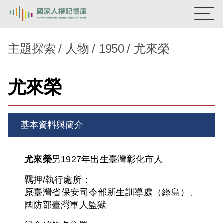
:::
國家人權記憶庫
主題探索
人物
1950
尤來榮
熱門關鍵字：
陳孟和
李舜治
鹿窟事件
安康接待室
尤來榮
新生訓導處
蛋殼畫
送物單
主題探索
基本資料與簡介
背景知識
關於我們
尤來榮
男
1927年出生
臺灣
彰化市人
羈押/執行處所：
意見信箱
原臺灣省保安司令部新生訓導處（綠島）、
國防部臺灣軍人監獄