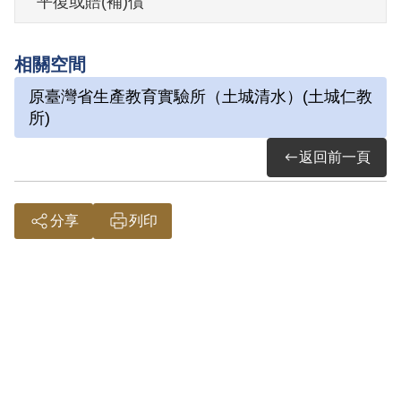
平復或賠(補)償
其於1999年4月向補償基金會提出申請，
相關空間
2001年6月經第2屆第7次董監事會審核通過
原臺灣省生產教育實驗所（土城清水）(土城仁教
予以補償。補償理由為原判決認定其參加
所)
餐敘，聆聽反動言論，應交付感化，係屬
返回前一頁
言論思想層次問題，故認非有實據。
2019年2月經促轉會公告撤銷判決處分。
分享
列印