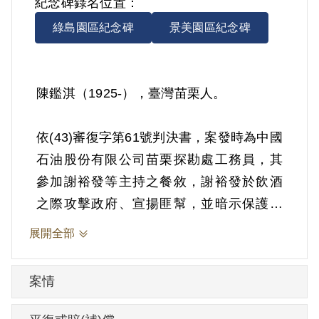
紀念碑錄名位置：
綠島園區紀念碑
景美園區紀念碑
陳鑑淇（1925-），臺灣苗栗人。
依(43)審復字第61號判決書，案發時為中國
石油股份有限公司苗栗探勘處工務員，其
參加謝裕發等主持之餐敘，謝裕發於飲酒
之際攻擊政府、宣揚匪幫，並暗示保護油
廠。1952年11月7日被羈押。1954年經臺
展開全部
灣省保安司令部以《戡亂時期檢肅匪諜條
例》第8條第1項第2款判處交付感化，期間
案情
另以命令定之。1955年6月8日交付感化。
1958年6月30日開釋。