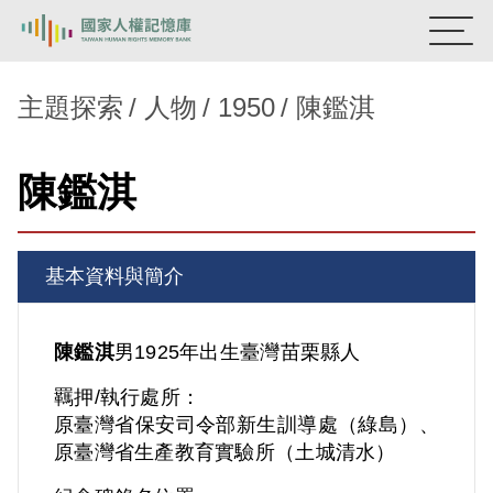
:::
國家人權記憶庫
主題探索
人物
1950
陳鑑淇
熱門關鍵字：
陳孟和
李舜治
鹿窟事件
安康接待室
陳鑑淇
新生訓導處
蛋殼畫
送物單
主題探索
基本資料與簡介
背景知識
關於我們
陳鑑淇
男
1925年出生
臺灣
苗栗縣人
羈押/執行處所：
意見信箱
原臺灣省保安司令部新生訓導處（綠島）、
原臺灣省生產教育實驗所（土城清水）