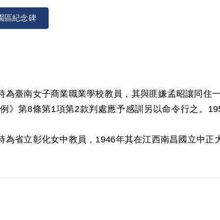
園區紀念碑
案發時為臺南女子商業職業學校教員，其與匪嫌孟昭讓同住
第8條第1項第2款判處應予感訓另以命令行之。1951
案發時為省立彰化女中教員，1946年其在江西南昌國立
湘藜等匪黨分子經常聚會。1972年6月30日被羈押。1
975年經臺灣警備總司令部裁定減處有期徒刑6年8月。1
於同月再次提出申請，經補償基金會併案審理，2000年8
同住一室，並保留其左傾書籍，認思想受毒素，應屬未