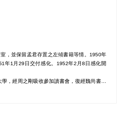
一室，並保留孟君存置之左傾書籍等情。1950年
年1月29日交付感化。1952年2月8日感化開
中正大學，經周之剛吸收參加讀書會，復經魏尚書介
972年經臺灣警備總司令部以《懲治叛亂條例》
978年12月30日開釋。
月經第1屆第4次臨時董事會審核通過予以補償。
有實據。第二案補償理由為原判認其參加讀書會