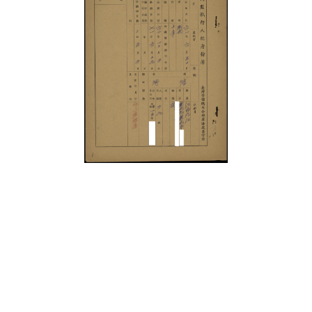
史料
Historical Materials