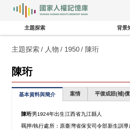
國家人權記憶庫
:::
主題探索
背景
主題探索
人物
1950
陳珩
陳珩
案情
平復或賠(補)償
基本資料與簡介
陳珩
男
1924年出生
江西省
九江縣人
羈押/執行處所：
原臺灣省保安司令部新生訓導