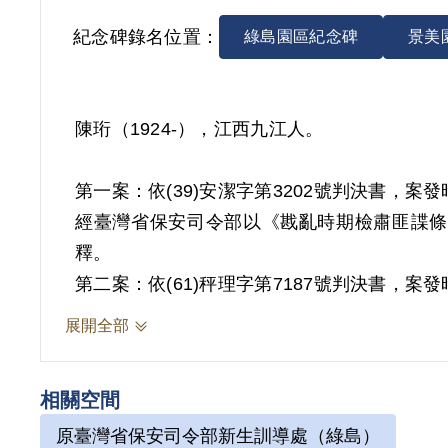
紀念碑錄名位置：
綠島園區紀念碑
景美
陳珩（1924-），江西九江人。
第一案：依(39)安潔字第3202號判決書，
經臺灣省保安司令部以《戡亂時期檢肅匪諜條例》
釋。
第二案：依(61)秤理字第7187號判決書，
紹參加共產黨。來臺後，在臺南市與程朱鑫、夏
展開全部
第5條「參加叛亂之組織」判處有期徒刑10年。1
相關空間
其於1999年4月向補償基金會提出申情，其
原臺灣省保安司令部新生訓導處（綠島）
第一案補償理由為原判決認定其與匪嫌孟昭讓