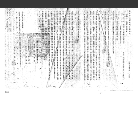
史料
Historical Materials