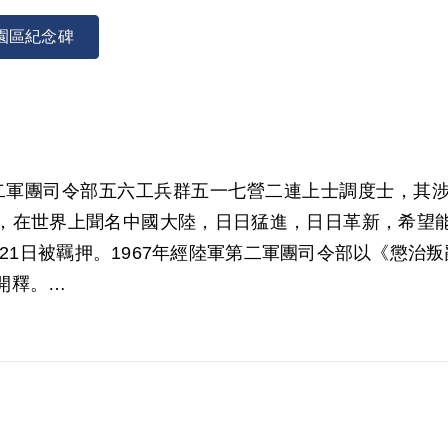
園區紀念碑
軍第二軍團司令部五六工兵群五一七營二連上士調度士，
，在世界上聞名中國大陸，日日猛進，日日革新，希望
月21日被羈押。1967年經陸軍第二軍團司令部以《懲
滿開釋。
00年1月經第1屆第11次董事會審核通過予以補償。補