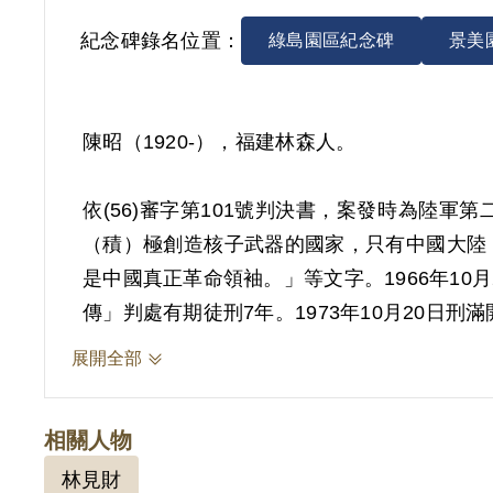
紀念碑錄名位置：
綠島園區紀念碑
景美
陳昭（1920-），福建林森人。
依(56)審字第101號判決書，案發時為陸
（積）極創造核子武器的國家，只有中國大陸
是中國真正革命領袖。」等文字。1966年10
傳」判處有期徒刑7年。1973年10月20日刑
展開全部
其於1999年4月向補償基金會提出申請，20
圍，故認非有實據。
相關人物
2019年5月經促轉會公告撤銷判決處分。
林見財