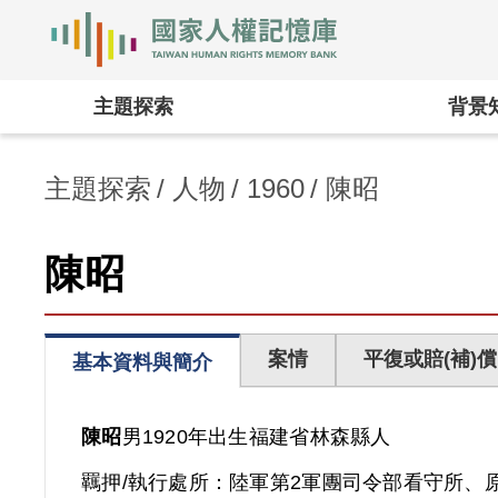
國家人權記憶庫
:::
主題探索
背景
主題探索
人物
1960
陳昭
陳昭
案情
平復或賠(補)償
基本資料與簡介
陳昭
男
1920年出生
福建省
林森縣人
羈押/執行處所：
陸軍第2軍團司令部看守所、