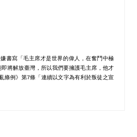
其涉嫌書寫「毛主席才是世界的偉人，在奮鬥中極
能即將解放臺灣，所以我們要擁護毛主席，他才
治叛亂條例》第7條「連續以文字為有利於叛徒之宣
償理由為本案依判決事實所載情節，應屬言論自由範