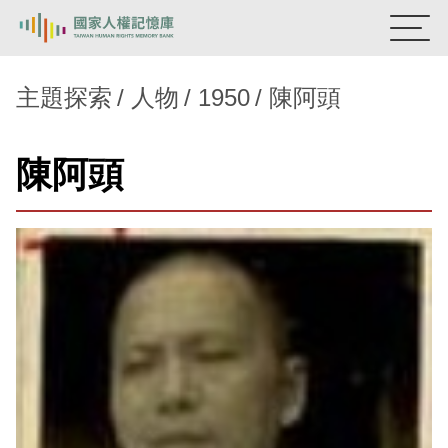
:::
國家人權記憶庫
主題探索
人物
1950
陳阿頭
熱門關鍵字：
陳孟和
李舜治
鹿窟事件
安康接待室
陳阿頭
新生訓導處
蛋殼畫
送物單
主題探索
背景知識
關於我們
意見信箱