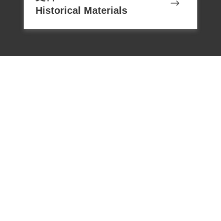
Historical Materials
電話：02-22182438
傳真：02-22182436
Email：memoryservice@nhrm.gov.t
w