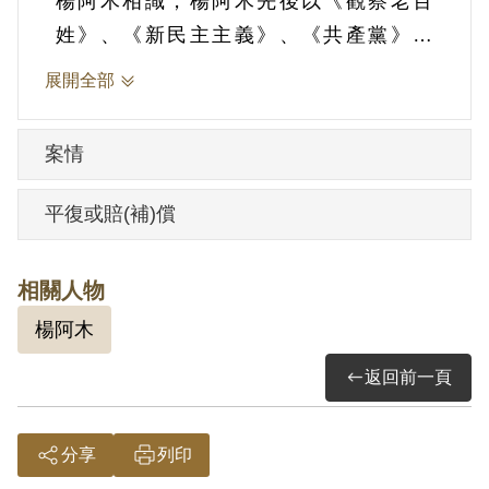
楊阿木相識，楊阿木先後以《觀察老百
姓》、《新民主主義》、《共產黨》、
《土地法大綱》、《貧農團組織法》等書
展開全部
報交與其閱讀，復向其說明共匪對人民平
等，勸其參加貧農團組織後可分耕等語，
案情
其明知楊阿木為匪諜而不告密檢舉。1951
年11月1日被羈押。1952年經臺灣省保安司
平復或賠(補)償
令部以《戡亂時期檢肅匪諜條例》第9條
「明知為匪諜而不告密檢舉」判處有期徒
相關人物
刑5年，第8條第1項第2款判處於刑之執行
楊阿木
完畢或赦免後交付感化，其期間另以命令
定之。1958年11月26日保釋。
返回前一頁
其家屬於2000年11月向補償基金會提出申
分享
列印
請，2002年2月經第2屆第17次臨時董事會