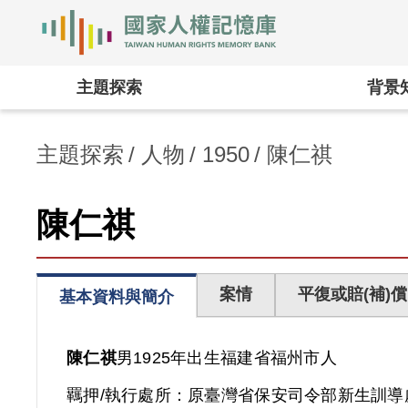
國家人權記憶庫
:::
主題探索
背景
主題探索
人物
1950
陳仁祺
陳仁祺
案情
平復或賠(補)償
基本資料與簡介
陳仁祺
男
1925年出生
福建省
福州市人
羈押/執行處所：
原臺灣省保安司令部新生訓導