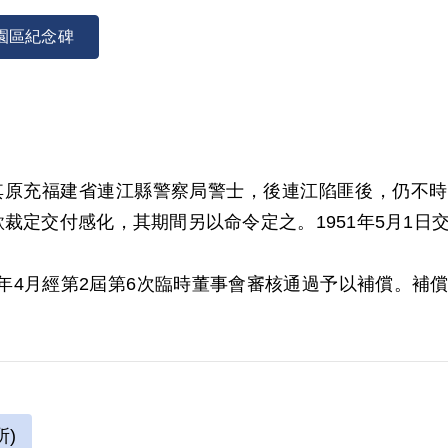
園區紀念碑
業，其原充福建省連江縣警察局警士，後連江陷匪後，仍不時
裁定交付感化，其期間另以命令定之。1951年5月1日交付
01年4月經第2屆第6次臨時董事會審核通過予以補償。補
事證，惟其常至匪區思想不無動搖，而交付感化，實屬
)