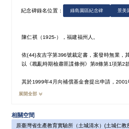
紀念碑錄名位置：
綠島園區紀念碑
景美
陳仁祺（1925-），福建福州人。
依(44)友吉字第396號裁定書，案發時無
以《戡亂時期檢肅匪諜條例》第8條第1項第2款
其於1999年4月向補償基金會提出申請，20
不時往還馬祖、連江之間，雖未發現具體叛亂
展開全部
2019年2月經促轉會公告撤銷判決處分。
相關空間
原臺灣省生產教育實驗所（土城清水）(土城仁教所