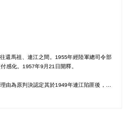
往還馬祖、連江之間。1955年經陸軍總司令部
感化。1957年9月21日開釋。
償理由為原判決認定其於1949年連江陷匪後，仍
思想層次問題，故認本案非有實據。