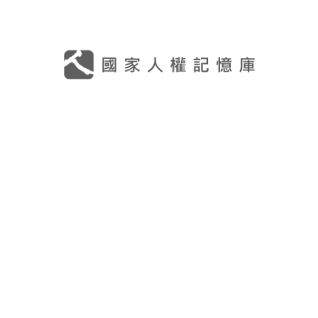
史料
Historical Materials