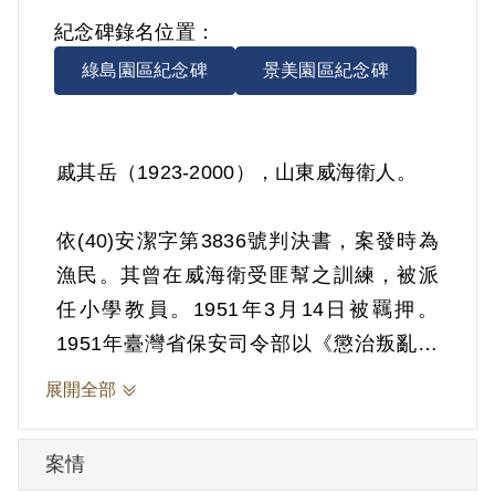
紀念碑錄名位置：
綠島園區紀念碑
景美園區紀念碑
戚其岳（1923-2000），山東威海衛人。
依(40)安潔字第3836號判決書，案發時為
漁民。其曾在威海衛受匪幫之訓練，被派
任小學教員。1951年3月14日被羈押。
1951年臺灣省保安司令部以《懲治叛亂條
例》第5條「參加叛亂之組織」判處有期徒
展開全部
刑15年。1966年3月13日刑期結束，3月16
日開釋。
案情