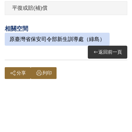
其家屬於2000年4月向補償基金會提出申
平復或賠(補)償
請，其於申請補償期間逝世，其家屬於
2002年1月提出申請，其家屬於2002年12
相關空間
月再次提出申請，經補償基金會併案審
原臺灣省保安司令部新生訓導處（綠島）
理，2003年6月經第3屆第7次董監事會審核
通過予以補償。其家屬於2004年1月再次提
返回前一頁
出申請，2005年3月經第4屆第3次董監事會
審核通過予以補償。補償理由為原判決認
分享
列印
定其參加叛亂組織，係以其之自白為唯一
依據，惟其始終否認參加匪幫組織情事，
且其縱然參加匪黨活動，亦係於國共合作
期間，難認有叛亂組織之認識，此外無其
他具體佐證，故認本案非有實據。
2018年10月經促轉會公告撤銷判決處分。