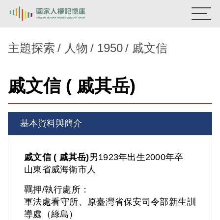
:::
國家人權記憶庫
主題探索
人物
1950
戚文信
熱門關鍵字：
陳孟和
李舜治
鹿窟事件
安康接待室
戚文信 ( 戚其岳)
新生訓導處
蛋殼畫
送物單
主題探索
基本資料與簡介
背景知識
關於我們
戚文信 ( 戚其岳)
男
1923年出生
2000年卒
山東省
威海衛市人
意見信箱
羈押/執行處所：
軍法處看守所、原臺灣省保安司令部新生訓
導處（綠島）