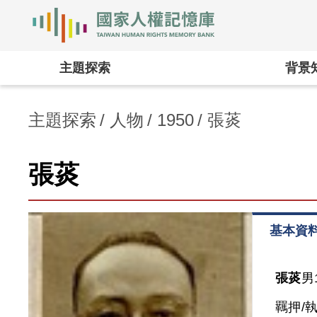
國家人權記憶庫
:::
主題探索
背景
主題探索
人物
1950
張菼
張菼
基本資
張菼
男
羈押/