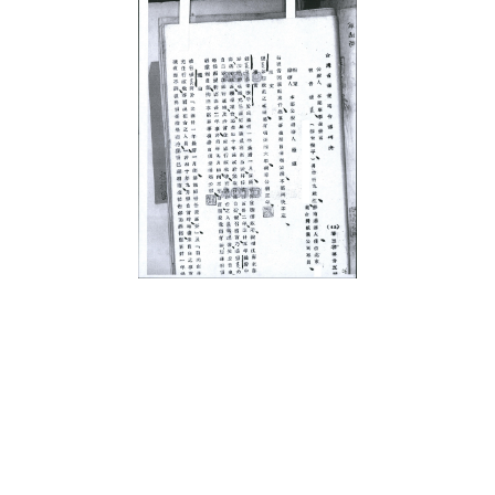
史料
Historical Materials