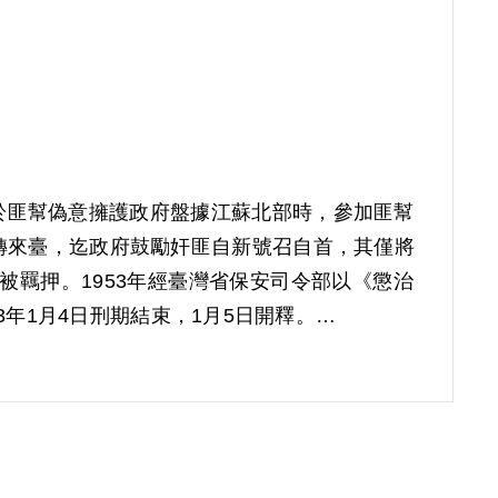
其於匪幫偽意擁護政府盤據江蘇北部時，參加匪幫
轉來臺，迄政府鼓勵奸匪自新號召自首，其僅將
日被羈押。1953年經臺灣省保安司令部以《懲治
3年1月4日刑期結束，1月5日開釋。
1屆第8次臨時董事會審核通過予以補償。補償理由
任行政職務乙節，於1951年9月間自首時，均
認本案非有實據。