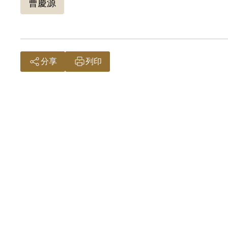
曹慶源
分享
列印