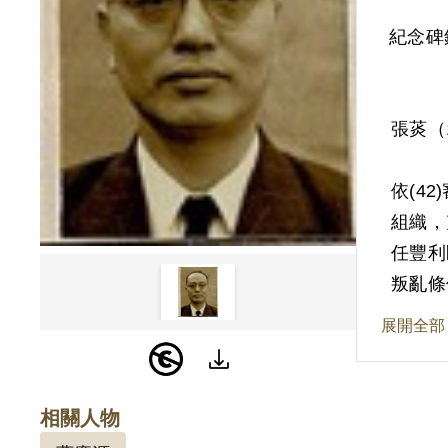
紀念碑
張菼（
依(4
組織，
任豐利
叛亂條
展開全部
其於1
為原判
隱未自
相關人物
201