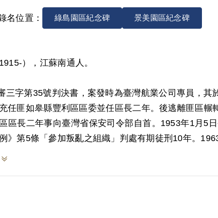
錄名位置：
綠島園區紀念碑
景美園區紀念碑
1915-），江蘇南通人。
2)審三字第35號判決書，案發時為臺灣航業公司專員，
充任匪如皋縣豐利區區委並任區長二年。後逃離匪區輾
區區長二年事向臺灣省保安司令部自首。1953年1月5
例》第5條「參加叛亂之組織」判處有期徒刑10年。196
999年4月向補償基金會提出申請，2000年11月經第
決認定其於1942年間參加匪幫任匪區委及前同在匪區充
白之事實，僅以被告之自白為據，並無其他佐證，故應
8年12月經促轉會公告撤銷判決處分。