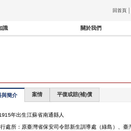
回首頁
:::
知識
關於我們
案情
平復或賠(補)償
料與簡介
1915年出生
江蘇省
南通縣人
執行處所：
原臺灣省保安司令部新生訓導處（綠島）、臺