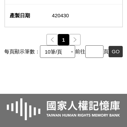
420430
前一頁
1
後一頁
每頁顯示筆數：
前往
頁
GO
10筆/頁