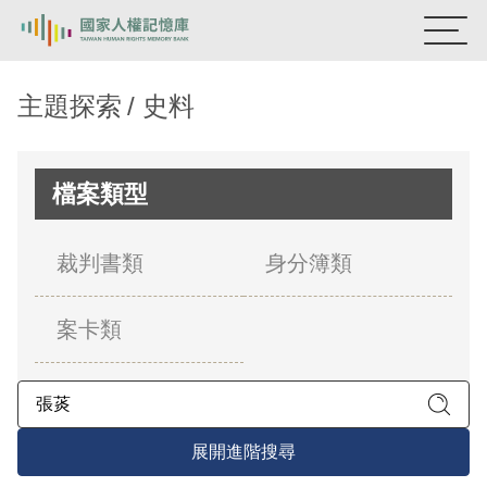
:::
國家人權記憶庫
主題探索
史料
熱門關鍵字：
陳孟和
李舜治
鹿窟事件
安康接待室
新生訓導處
蛋殼畫
送物單
檔案類型
主題探索
裁判書類
身分簿類
背景知識
案卡類
關於我們
意見信箱
展開進階搜尋