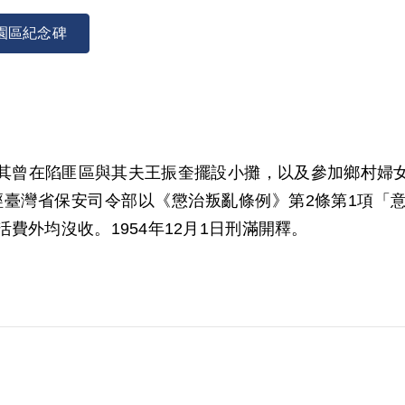
園區紀念碑
無業，其曾在陷匪區與其夫王振奎擺設小攤，以及參加鄉村
51年經臺灣省保安司令部以《懲治叛亂條例》第2條第1
費外均沒收。1954年12月1日刑滿開釋。
001年11月經第2屆第12次董監事會審核通過予以補
人王一真等結證為據。惟其於審理中否認，原判決未予
行之階段，故認本案非有實據。