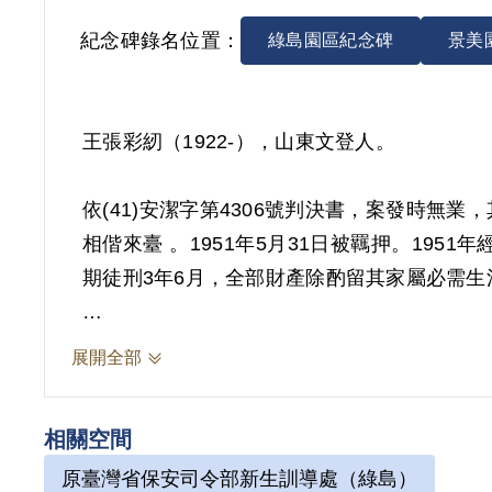
紀念碑錄名位置：
綠島園區紀念碑
景美
王張彩紉（1922-），山東文登人。
依(41)安潔字第4306號判決書，案發時
相偕來臺 。1951年5月31日被羈押。19
期徒刑3年6月，全部財產除酌留其家屬必需生活
其於1999年12月向補償基金會提出申請，2
展開全部
政府而著手實行，係依其在偵查中之自白及證
難認已達意圖以非法之方法顛覆政府而著手實
相關空間
2018年12月經促轉會公告撤銷判決處分。
原臺灣省保安司令部新生訓導處（綠島）