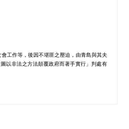
婦女會工作等，後因不堪匪之壓迫，由青島與其夫
項「意圖以非法之方法顛覆政府而著手實行」判處有
償。補償理由為原判決認定其意圖以非法之方法顛覆
詳查敘明，而其在陷匪區內經商，參加婦女會，