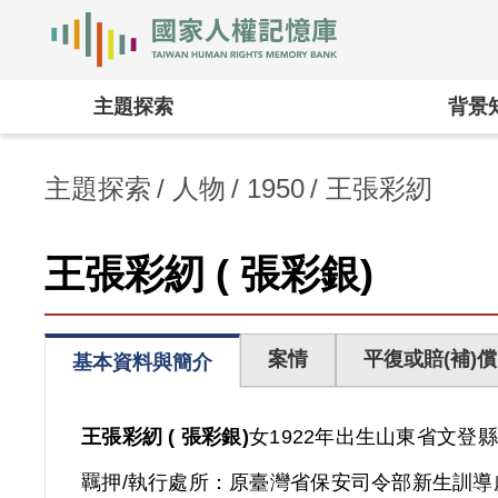
國家人權記憶庫
:::
主題探索
背景
主題探索
人物
1950
王張彩紉
王張彩紉 ( 張彩銀)
案情
平復或賠(補)償
基本資料與簡介
王張彩紉 ( 張彩銀)
女
1922年出生
山東省
文登縣
羈押/執行處所：
原臺灣省保安司令部新生訓導