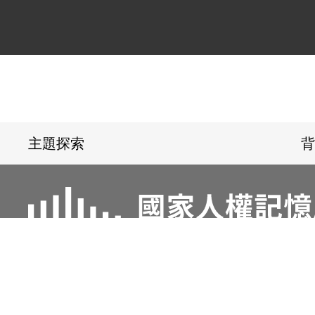
:::
主題探索
背
電話：02-22182438
傳真：02-221824
地址：23150新北市新店區復興路131號