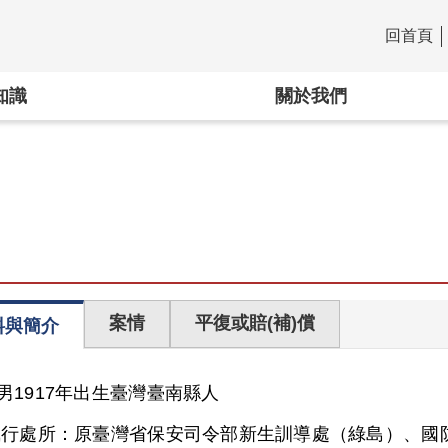
回首頁
:::
知識
關於我們
案情
平復或賠(補)償
料與簡介
男
1917年出生
臺灣
臺南縣人
執行處所：
原臺灣省保安司令部新生訓導處（綠島）、國