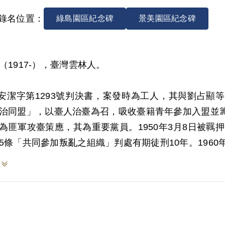
錄名位置：
綠島園區紀念碑
景美園區紀念碑
（1917-），臺灣雲林人。
9)安潔字第1293號判決書，案發時為工人，其與劉占
治同盟」，以臺人治臺為召，吸收臺籍青年參加入盟並
為匪軍攻臺策應，其為重要黨員。1950年3月8日被羈
5條「共同參加叛亂之組織」判處有期徒刑10年。1960
999年4月向補償基金會提出申請，2000年11月經第
決僅依其於偵查中之自白，認定其曾參加匪要劉篡地所
之時間與地點，均未予以詳查及敘明，調查程序顯有瑕