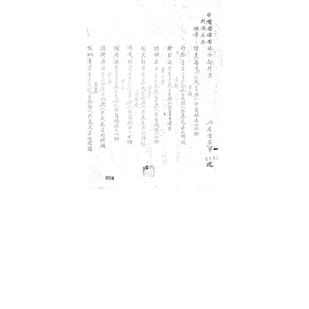
史料
Historical Materials