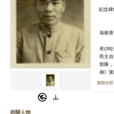
紀念碑
張炳章
依(3
民主自
部隊，
例》第
展開全部
其於1
為原判
所加入
據。
相關人物