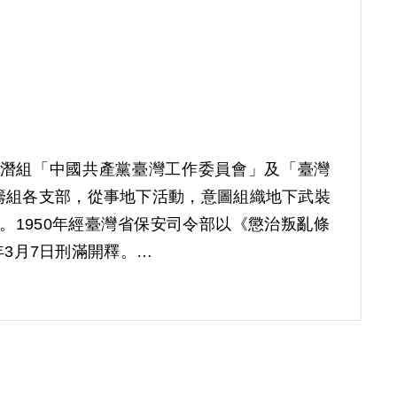
顯等潛組「中國共產黨臺灣工作委員會」及「臺灣
籌組各支部，從事地下活動，意圖組織地下武裝
押。1950年經臺灣省保安司令部以《懲治叛亂條
年3月7日刑滿開釋。
1屆第8次臨時董事會審核通過予以補償。補償理由
潛組之匪黨，惟對該組織之性質與內容，以及其
疵，難認其有參加叛亂組織之行為，故認非有實