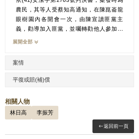
依(41)安潔字第2763號判決書，案發時為
農民，其等人受蔡知高通知，在陳崑崙龍
眼樹園內各開會一次，由陳宣讀匪黨主
義，勸導加入匪黨，並囑轉勸他人參加。
1952年5月12日被羈押。1952年經臺灣省
展開全部
保安司令部以《懲治叛亂條例》第5條「參
加叛亂之集會」判處有期徒刑10年。1962
案情
年5月11日刑期結束，5月12日開釋。
平復或賠(補)償
其於1999年4月向補償基金會提出申請，
2000年12月經第1屆第9次臨時董事會審核
相關人物
通過予以補償。補償理由為原判決認定其
林日高
李振芳
參加叛亂之集會，僅以其與同案被告在警
局暨保安處供認不諱，據以論科。惟其於
返回前一頁
偵審中，始終否認有參加叛亂集會情事，