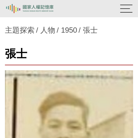
:::
國家人權記憶庫
主題探索
人物
1950
張士
熱門關鍵字：
陳孟和
李舜治
鹿窟事件
安康接待室
張士
新生訓導處
蛋殼畫
送物單
主題探索
背景知識
關於我們
意見信箱