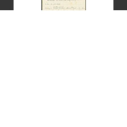
文物
Cultural Relics