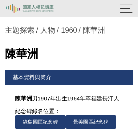
:::
國家人權記憶庫
主題探索
人物
1960
陳華洲
熱門關鍵字：
陳孟和
李舜治
鹿窟事件
安康接待室
陳華洲
新生訓導處
蛋殼畫
送物單
主題探索
基本資料與簡介
背景知識
關於我們
陳華洲
男
1907年出生
1964年卒
福建
長汀人
紀念碑錄名位置：
意見信箱
綠島園區紀念碑
景美園區紀念碑