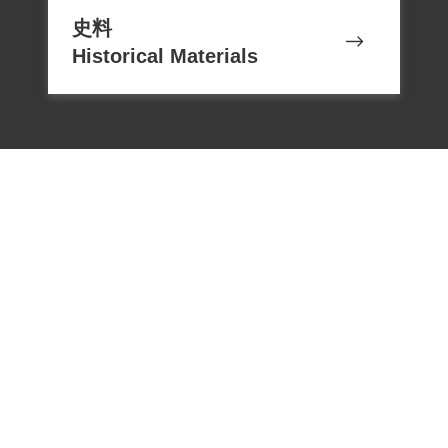
史料
Historical Materials
電話：02-22182438
傳真：02-22182436
Email：memoryservice@nhrm.gov.t