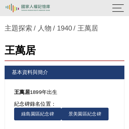
:::
國家人權記憶庫
主題探索
人物
1940
王萬居
熱門關鍵字：
陳孟和
李舜治
鹿窟事件
安康接待室
王萬居
新生訓導處
蛋殼畫
送物單
主題探索
基本資料與簡介
背景知識
關於我們
王萬居
1899年出生
紀念碑錄名位置：
意見信箱
綠島園區紀念碑
景美園區紀念碑