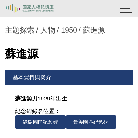
:::
國家人權記憶庫
主題探索
人物
1950
蘇進源
熱門關鍵字：
陳孟和
李舜治
鹿窟事件
安康接待室
蘇進源
新生訓導處
蛋殼畫
送物單
主題探索
基本資料與簡介
背景知識
關於我們
蘇進源
男
1929年出生
紀念碑錄名位置：
意見信箱
綠島園區紀念碑
景美園區紀念碑