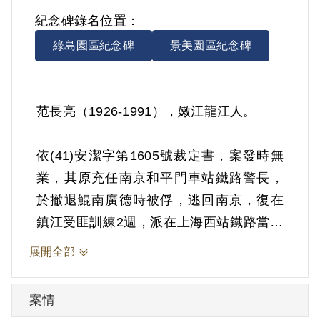
紀念碑錄名位置：
綠島園區紀念碑
景美園區紀念碑
范長亮（1926-1991），嫩江龍江人。
依(41)安潔字第1605號裁定書，案發時無
業，其原充任南京和平門車站鐵路警長，
於撤退鯤南廣德時被俘，逃回南京，復在
鎮江受匪訓練2週，派在上海西站鐵路當糾
察隊，旋被遣散，輾轉逃抵香港，來臺後
展開全部
經軍事檢察官偵查認范長亮雖無為匪事
證，惟其被匪俘訓，思想意志難免中匪遺
案情
毒。1951年11月10日被羈押。1952年經臺