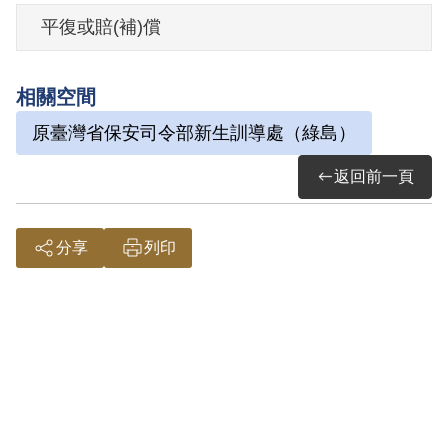
灣省保安司令部以《戡亂時期檢肅匪諜條
平復或賠(補)償
例》第8條第1項第2款裁定交付感化，期間
另以命令定之。1955年4月23日開釋。
相關空間
原臺灣省保安司令部新生訓導處（綠島）
其家屬於2006年7月向補償基金會提出申
請，2007年4月經第5屆第5次董監事會審核
返回前一頁
通過予以補償。補償理由為原裁定認其曾
於1949年5月間被匪俘訓，雖無為匪事證，
分享
列印
其思想意志難免中匪遺毒，而予交付感
化，屬思想層次問題，故認本案非有實
據。
2018年12月經促轉會公告撤銷判決處分。