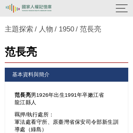
:::
國家人權記憶庫
主題探索
人物
1950
范長亮
熱門關鍵字：
陳孟和
李舜治
鹿窟事件
安康接待室
范長亮
新生訓導處
蛋殼畫
送物單
主題探索
基本資料與簡介
背景知識
關於我們
范長亮
男
1926年出生
1991年卒
嫩江省
龍江縣人
意見信箱
羈押/執行處所：
軍法處看守所、原臺灣省保安司令部新生訓
導處（綠島）