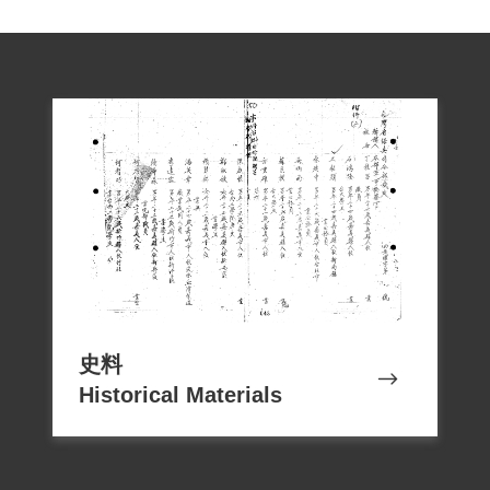
史料
Historical Materials