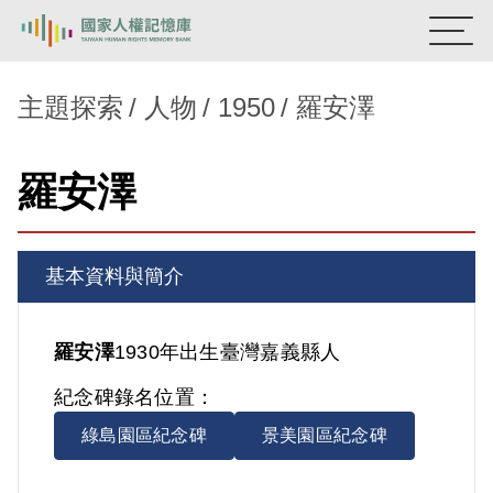
:::
國家人權記憶庫
主題探索
人物
1950
羅安澤
熱門關鍵字：
陳孟和
李舜治
鹿窟事件
安康接待室
羅安澤
新生訓導處
蛋殼畫
送物單
主題探索
基本資料與簡介
背景知識
關於我們
羅安澤
1930年出生
臺灣
嘉義縣人
紀念碑錄名位置：
意見信箱
綠島園區紀念碑
景美園區紀念碑