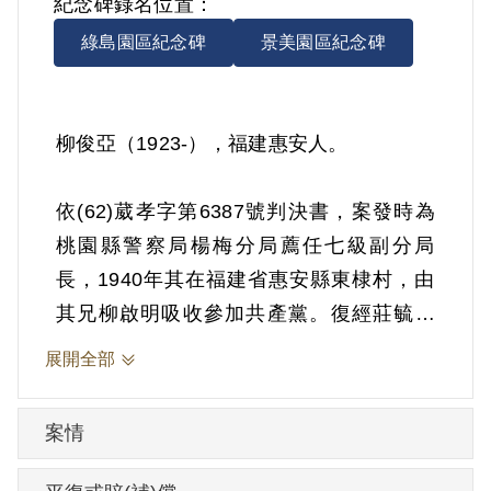
紀念碑錄名位置：
綠島園區紀念碑
景美園區紀念碑
柳俊亞（1923-），福建惠安人。
依(62)葳孝字第6387號判決書，案發時為
桃園縣警察局楊梅分局薦任七級副分局
長，1940年其在福建省惠安縣東棣村，由
其兄柳啟明吸收參加共產黨。復經莊毓英
介紹，滲透特警班受訓，繼續潛伏我情治
展開全部
單位，伺機為匪工作，又接受匪黨分子駱
君實轉達莊毓英交付工作任務「先求立足
案情
生根，伺機接受領導，陰謀迎接匪軍進犯
臺灣行動」。1973年2月28日被羈押。