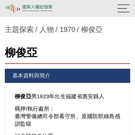
:::
國家人權記憶庫
主題探索
人物
1970
柳俊亞
熱門關鍵字：
陳孟和
李舜治
鹿窟事件
安康接待室
柳俊亞
新生訓導處
蛋殼畫
送物單
主題探索
基本資料與簡介
背景知識
關於我們
柳俊亞
男
1923年出生
福建省
惠安縣人
羈押/執行處所：
意見信箱
臺灣警備總司令部看守所、原國防部綠島感
訓監獄