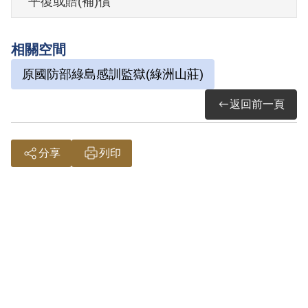
平復或賠(補)償
1973年經臺灣警備總司令部以《懲治叛亂
條例》第5條「參加叛亂之組織」判處有期
相關空間
徒刑10年。1975年經臺灣警備總司令部裁
原國防部綠島感訓監獄(綠洲山莊)
定減處有期徒刑6年8月。1979年10月27日
刑滿開釋。
返回前一頁
其於1999年4月向補償基金會提出申請，
分享
列印
2000年10月經第1屆第7次臨時董事會審核
通過予以補償。補償理由為原判決認定其
參加叛亂之組織，僅以其之自白及證人之
供述為誰據，惟審理中其曾抗辯自白非出
於自由意思，原判決並未對此詳加調查，
且證人施世農僅供證其之兄柳啓明係匪黨
分子，並非直接供證其參加叛亂之組織，