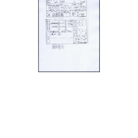
史料
Historical Materials