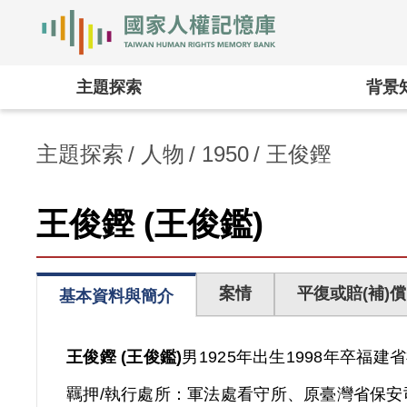
國家人權記憶庫
:::
主題探索
背景
主題探索
人物
1950
王俊鏗
王俊鏗 (王俊鑑)
案情
平復或賠(補)償
基本資料與簡介
王俊鏗 (王俊鑑)
男
1925年出生
1998年卒
福建省
羈押/執行處所：
軍法處看守所、原臺灣省保安