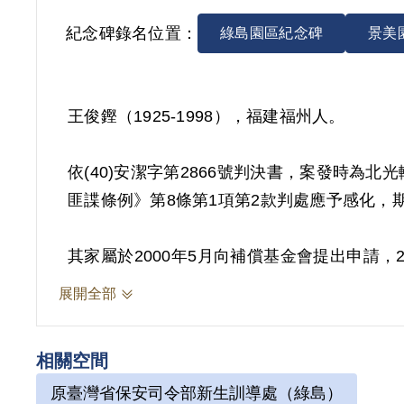
紀念碑錄名位置：
綠島園區紀念碑
景美
王俊鏗（1925-1998），福建福州人。
依(40)安潔字第2866號判決書，案發時為北
匪諜條例》第8條第1項第2款判處應予感化，期
其家屬於2000年5月向補償基金會提出申請，
書刊，而予交付感化，屬思想層次問題，故認
展開全部
2018年12月經促轉會公告撤銷判決處分。
相關空間
原臺灣省保安司令部新生訓導處（綠島）