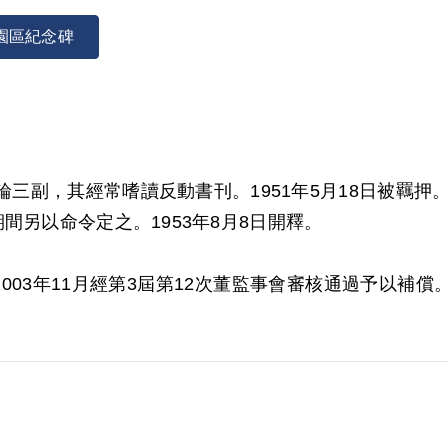
園區紀念碑
光輪三副，其經常嗜讀反動書刊。1951年5月18日被羈
間另以命令定之。1953年8月8日開釋。
2003年11月經第3屆第12次董監事會審核通過予以
本案非有實據。