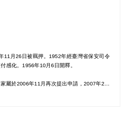
年11月26日被羈押。1952年經臺灣省保安司令
感化。1956年10月6日開釋。
屬於2006年11月再次提出申請，2007年2月
塗既曾受匪宣傳，其難免受其影響，應予交付感