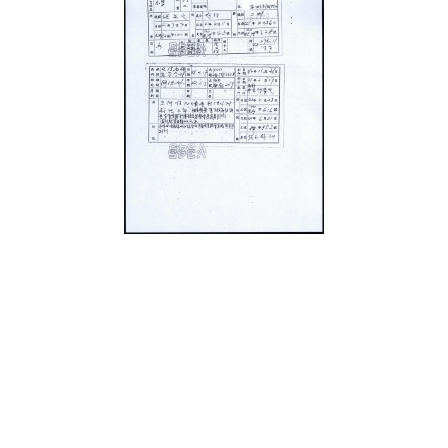
史料
Historical Materials