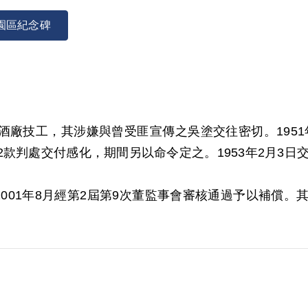
園區紀念碑
四酒廠技工，其涉嫌與曾受匪宣傳之吳塗交往密切。1951
款判處交付感化，期間另以命令定之。1953年2月3日交付
001年8月經第2屆第9次董監事會審核通過予以補償。其家
補償理由為原判決認定其與共同被告吳塗交往密切，該吳