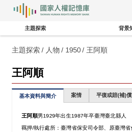
國家人權記憶庫
:::
主題探索
背景
主題探索
人物
1950
王阿順
王阿順
案情
平復或賠(補)償
基本資料與簡介
王阿順
男
1929年出生
1987年卒
臺灣
臺北縣人
羈押/執行處所：
臺灣省保安司令部、原臺灣省