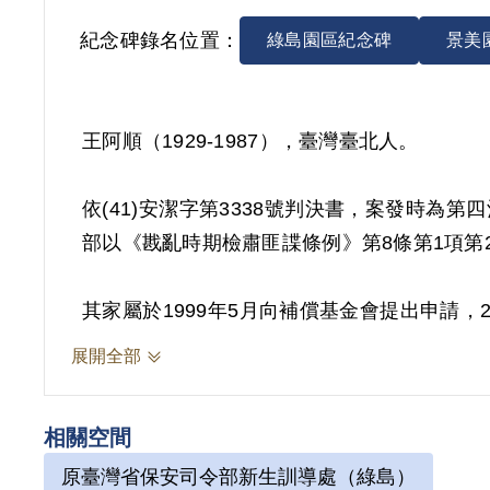
紀念碑錄名位置：
綠島園區紀念碑
景美
王阿順（1929-1987），臺灣臺北人。
依(41)安潔字第3338號判決書，案發時為第
部以《戡亂時期檢肅匪諜條例》第8條第1項第2
其家屬於1999年5月向補償基金會提出申請，2
經第5屆第3次董監事會審核通過予以補償。
展開全部
化，屬思想層次問題，故認本案非有實據。
2018年12月經促轉會公告撤銷判決處分。
相關空間
原臺灣省保安司令部新生訓導處（綠島）