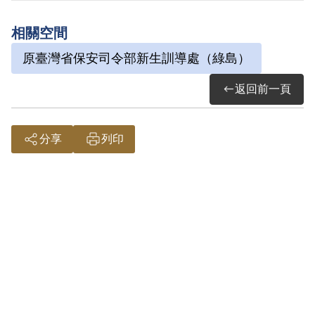
開釋。
相關空間
原臺灣省保安司令部新生訓導處（綠島）
其於1999年6月向補償基金會提出申請，
2001年12月經第2屆第15次臨時董事會審
返回前一頁
核通過予以補償。補償理由為原裁定以其
曾在匪區接受教育工作一月，思想染有毒
分享
列印
素，而予交付感化，屬思想層次問題。故
認本案非有實據。
2018年12月經促轉會公告撤銷判決處分。