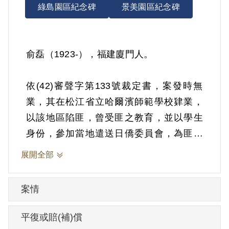
綠島園區紀念碑
景美園區紀念碑
俞磊（1923-），福建廈門人。
依(42)審聲字第133號裁定書，案發時無
業，其在松江省立哈爾濱師範學校肄業，
以該地區陷匪，曾受匪之教育，並以學生
身份，參加當地遣送日僑委員會，為匪協
助遣送日僑工作，並擔任分隊長職務，為
展開全部
期一月，經國防部保密局查悉。1953年6月
2日被羈押。1953年經臺灣省保安司令部以
案情
《戡亂時期檢肅匪諜條例》第8條第1項第2
款裁定交付感化，期間另以命令定之。
平復或賠(補)償
1953年9月23日交付感化。1957年4月11日