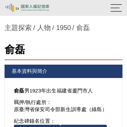
:::
國家人權記憶庫
主題探索
人物
1950
俞磊
熱門關鍵字：
陳孟和
李舜治
鹿窟事件
安康接待室
俞磊
新生訓導處
蛋殼畫
送物單
主題探索
基本資料與簡介
背景知識
關於我們
俞磊
男
1923年出生
福建省
廈門市人
羈押/執行處所：
意見信箱
原臺灣省保安司令部新生訓導處（綠島）
紀念碑錄名位置：