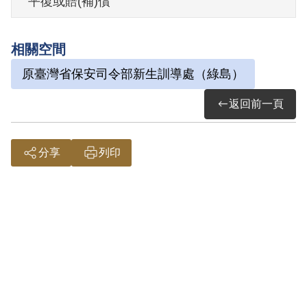
平復或賠(補)償
其於1999年4月向補償基金會提出申請，其
於同月再次提出申請，經補償基金會併案
相關空間
審理，2000年6月經第1屆第17次董監事會
原臺灣省保安司令部新生訓導處（綠島）
審核通過予以補償。補償理由為其思想左
傾、言論偏激，喜閱讀匪黨書籍，攻擊政
返回前一頁
府人員之行為，屬言論思想層次範圍，故
認非有實據。
分享
列印
2018年12月經促轉會公告撤銷判決處分。