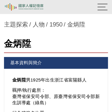
:::
國家人權記憶庫
主題探索
人物
1950
金炳陞
熱門關鍵字：
陳孟和
李舜治
鹿窟事件
安康接待室
金炳陞
新生訓導處
蛋殼畫
送物單
主題探索
基本資料與簡介
背景知識
關於我們
金炳陞
男
1925年出生
浙江省
富陽縣人
羈押/執行處所：
意見信箱
臺灣省保安司令部、原臺灣省保安司令部新
生訓導處（綠島）