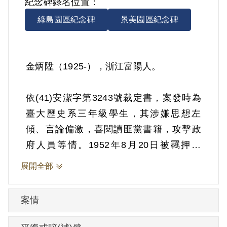
紀念碑錄名位置：
綠島園區紀念碑
景美園區紀念碑
金炳陞（1925-），浙江富陽人。
依(41)安潔字第3243號裁定書，案發時為
臺大歷史系三年級學生，其涉嫌思想左
傾、言論偏激，喜閱讀匪黨書籍，攻擊政
府人員等情。1952年8月20日被羈押。
1952年經臺灣省保安司令部以《戡亂時期
展開全部
檢肅匪諜條例》第8條第1項第2款裁定交付
感化，期間另以命令定之。1953年1月5日
案情
交付感化。1954年9月16日開釋。