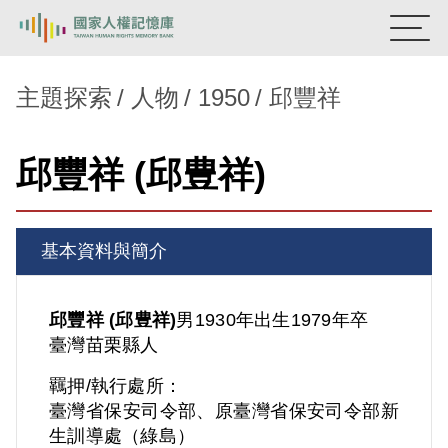
:::
國家人權記憶庫
主題探索
人物
1950
邱豐祥
熱門關鍵字：
陳孟和
李舜治
鹿窟事件
安康接待室
邱豐祥 (邱豊祥)
新生訓導處
蛋殼畫
送物單
主題探索
基本資料與簡介
背景知識
關於我們
邱豐祥 (邱豊祥)
男
1930年出生
1979年卒
臺灣
苗栗縣人
意見信箱
羈押/執行處所：
臺灣省保安司令部、原臺灣省保安司令部新
生訓導處（綠島）