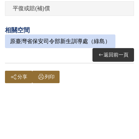
平復或賠(補)償
其家屬於2000年10月向補償基金會提出申
請，其家屬於2001年1月再次提出申請，經
相關空間
補償基金會併案審理，2003年6月經第3屆
原臺灣省保安司令部新生訓導處（綠島）
第5次臨時董事會審核通過予以補償。補償
理由為依案卡記載其思想左傾，以參加匪
返回前一頁
黨為榮，並多方設法找尋匪黨關係而不可
得，而予以交付感化，屬思想層次問題，
分享
列印
故認本案非有實據。
2018年12月經促轉會公告撤銷判決處分。