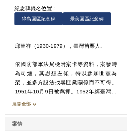
紀念碑錄名位置：
綠島園區紀念碑
景美園區紀念碑
邱豐祥（1930-1979），臺灣苗栗人。
依國防部軍法局檢附案卡等資料，案發時
為司爐，其思想左傾，特以參加匪黨為
榮，並多方設法找尋匪黨關係而不可得。
1951年10月9日被羈押。1952年經臺灣省
保安司令部以《戡亂時期檢肅匪諜條例》
展開全部
第8條第1項第2款判處應予感化，期間另以
命令定之。1952年經核定交付感化3年。
案情
1955年2月7日開釋。