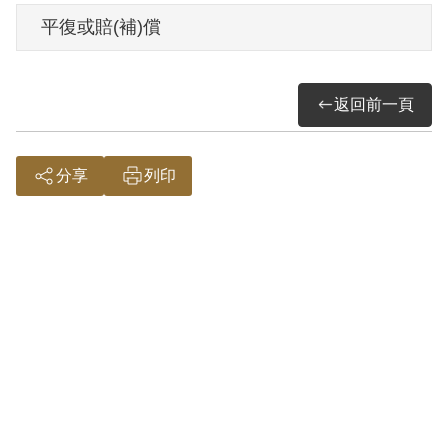
傳」判處有期徒刑7年。1961年1月26日刑
平復或賠(補)償
滿開釋。
返回前一頁
其家屬於1999年6月向補償基金會提出申
請，其家屬於2000年3月再次提出申請，經
補償基金會併案審理，2001年8月經第2屆
分享
列印
第11次臨時董事會審核通過予以補償。補
償理由為原判決認定其以文字為有利於叛
徒之宣傳，係依其之自白為據。惟其在該
連廁所門板上，以鋼筆書寫「毛澤東萬
歲」及在猥褻圖書上書寫「蔣XX」、「宋
XX」等字樣，屬言論思想層次問題，故認
本案非有實據。
2019年2月經促轉會公告撤銷判決處分。