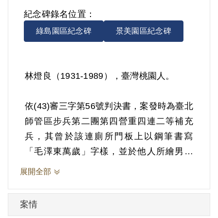
紀念碑錄名位置：
綠島園區紀念碑
景美園區紀念碑
林燈良（1931-1989），臺灣桃園人。
依(43)審三字第56號判決書，案發時為臺北
師管區步兵第二團第四營重四連二等補充
兵，其曾於該連廁所門板上以鋼筆書寫
「毛澤東萬歲」字樣，並於他人所繪男女
猥褻圖書上，分別書寫「蔣╳╳，宋
展開全部
╳╳」等字樣。1954年1月27日被羈押。
1954年經臺灣省保安司令部以《懲治叛亂
案情
條例》第7條「以文字為有利於叛徒之宣