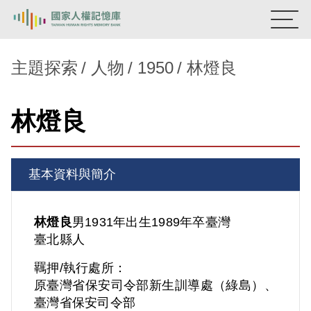
:::
國家人權記憶庫
主題探索
人物
1950
林燈良
熱門關鍵字：
陳孟和
李舜治
鹿窟事件
安康接待室
林燈良
新生訓導處
蛋殼畫
送物單
主題探索
基本資料與簡介
背景知識
關於我們
林燈良
男
1931年出生
1989年卒
臺灣
臺北縣人
意見信箱
羈押/執行處所：
原臺灣省保安司令部新生訓導處（綠島）、
臺灣省保安司令部