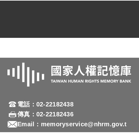
電話：02-22182438
傳真：02-22182436
Email：memoryservice@nhrm.gov.t
w