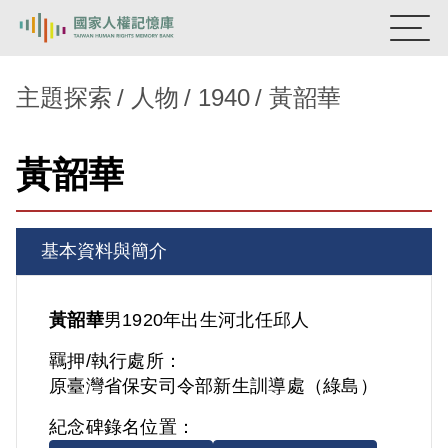
:::
國家人權記憶庫
主題探索
人物
1940
黃韶華
熱門關鍵字：
陳孟和
李舜治
鹿窟事件
安康接待室
黃韶華
新生訓導處
蛋殼畫
送物單
主題探索
基本資料與簡介
背景知識
關於我們
黃韶華
男
1920年出生
河北
任邱人
羈押/執行處所：
意見信箱
原臺灣省保安司令部新生訓導處（綠島）
紀念碑錄名位置：