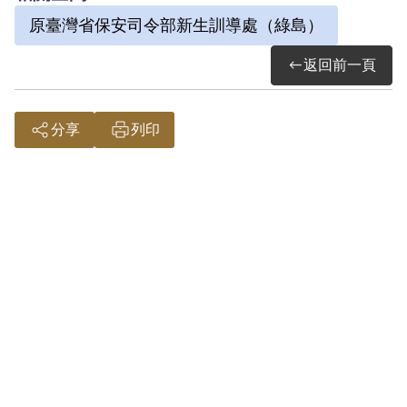
原臺灣省保安司令部新生訓導處（綠島）
司令部督察長室查覆，林文福等20員所涉
叛亂案名冊及相關資料中，其部分記載
返回前一頁
【現存檔案僅記載黃員「發交新生總隊感
訓2年」】，此外政府機關已無相關具體資
分享
列印
料可稽，故認本案非有實據。