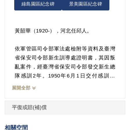
綠島園區紀念碑
景美園區紀念碑
黃韶華（1920-），河北任邱人。
依軍管區司令部軍法處檢附等資料及臺灣
省保安司令部新生訓導處證明書，其因叛
亂案件，經臺灣省保安司令部發交新生總
隊感訓2年。1950年6月1日交付感訓。
1951年12月5日感訓開釋。
展開全部
其於1999年5月向補償基金會提出申請，
平復或賠(補)償
2001年9月經第2屆第12次臨時董事會審核
通過予以補償。補償理由為其涉嫌叛亂應
相關空間
予發交感訓，依國防部軍法局函轉軍管區