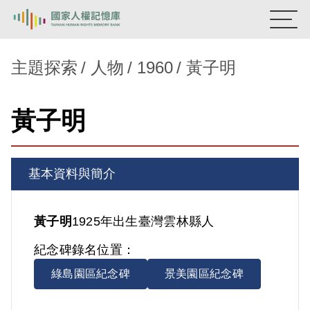
:::
國家人權記憶庫
主題探索
人物
1960
黃子明
熱門關鍵字：
陳孟和
李舜治
鹿窟事件
安康接待室
黃子明
新生訓導處
蛋殼畫
送物單
主題探索
基本資料與簡介
背景知識
關於我們
黃子明
1925年出生
臺灣
雲林縣人
紀念碑錄名位置：
意見信箱
綠島園區紀念碑
景美園區紀念碑