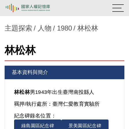
:::
國家人權記憶庫
主題探索
人物
1980
林松林
熱門關鍵字：
陳孟和
李舜治
鹿窟事件
安康接待室
林松林
新生訓導處
蛋殼畫
送物單
主題探索
基本資料與簡介
背景知識
關於我們
林松林
男
1943年出生
臺灣
南投縣人
羈押/執行處所：
臺灣仁愛教育實驗所
意見信箱
紀念碑錄名位置：
綠島園區紀念碑
景美園區紀念碑