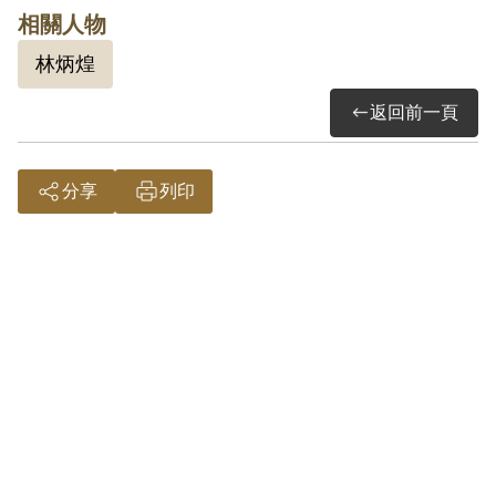
相關人物
其於1999年4月向補償基金會提出申請，
林炳煌
2000年7月經第1屆第2次臨時董事會審核通
過予以補償。補償理由為其駕駛計程車載
返回前一頁
客時，向乘客發表共產黨很好等言論之行
為，僅係一般之談話，難認其有利於叛徒
分享
列印
之演說行為，且係屬思想層次問題，故認
非有實據。
2019年5月經促轉會公告撤銷判決處分。