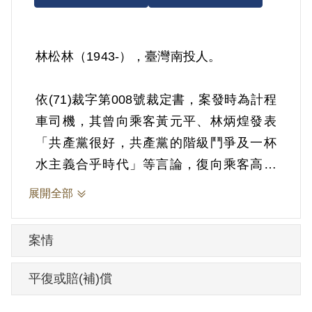
林松林（1943-），臺灣南投人。
依(71)裁字第008號裁定書，案發時為計程
車司機，其曾向乘客黃元平、林炳煌發表
「共產黨很好，共產黨的階級鬥爭及一杯
水主義合乎時代」等言論，復向乘客高周
等、黃麗瞱發表「共產主義好，共產黨幾
展開全部
個運動都很好」等言論。1982年2月25日被
羈押。1982年經臺灣警備總司令部以《戡
案情
亂時期檢肅匪諜條例》第8條第1項第2款裁
定交付感化3年。1982年5月24日交付感
平復或賠(補)償
化。1985年3月30日開釋。