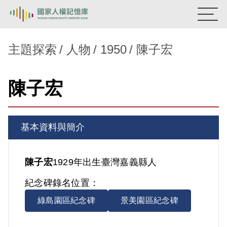
:::
國家人權記憶庫
主題探索
人物
1950
陳子宏
熱門關鍵字：
陳孟和
李舜治
鹿窟事件
安康接待室
陳子宏
新生訓導處
蛋殼畫
送物單
主題探索
基本資料與簡介
背景知識
關於我們
陳子宏
1929年出生
臺灣
嘉義縣人
紀念碑錄名位置：
意見信箱
綠島園區紀念碑
景美園區紀念碑