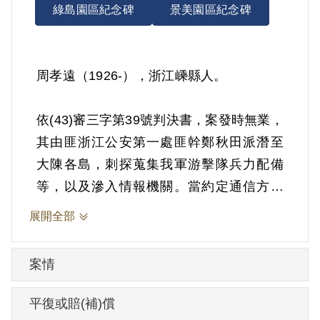
綠島園區紀念碑
景美園區紀念碑
周孝遠（1926-），浙江嵊縣人。
依(43)審三字第39號判決書，案發時無業，
其由匪浙江公安第一處匪幹鄭秋田派潛至
大陳各島，刺探蒐集我軍游擊隊兵力配備
等，以及滲入情報機關。當約定通信方法
領取旅費偽幣50萬元，僱漁船自海門駛往
展開全部
目的地，在頭門島被我軍扣獲。1953年2月
9日被羈押。1954年經臺灣省保安司令部以
案情
《懲治叛亂條例》第4條第1項第5款、第4
條第2項「為叛徒刺探搜集關於軍事上之秘
平復或賠(補)償
密未遂」判處有期徒刑10年。1963年2月8