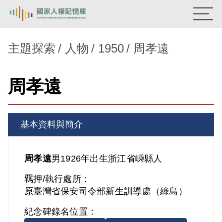
:::
國家人權記憶庫
主題探索
人物
1950
周孝遠
熱門關鍵字：
陳孟和
李舜治
鹿窟事件
安康接待室
周孝遠
新生訓導處
蛋殼畫
送物單
主題探索
基本資料與簡介
背景知識
關於我們
周孝遠
男
1926年出生
浙江省
嵊縣人
羈押/執行處所：
意見信箱
原臺灣省保安司令部新生訓導處（綠島）
紀念碑錄名位置：