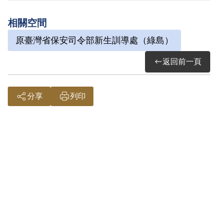
日刑滿開釋。
相關空間
原臺灣省保安司令部新生訓導處（綠島）
其於1999年5月向補償基金會提出申請，
2001年10月經第2屆第11次董監事會審核
返回前一頁
通過予以補償。補償理由為原判決認定其
為叛徒刺探搜集關於軍事上之秘密未遂，
分享
列印
係以其之自白為唯一依據，此外無其他具
體佐證，故認本案非有實據。
2019年2月經促轉會公告撤銷判決處分。