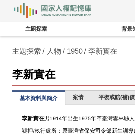
國家人權記憶庫
:::
主題探索
背景
主題探索
人物
1950
李新實在
李新實在
案情
平復或賠(補)償
基本資料與簡介
李新實在
男
1914年出生
1975年卒
臺灣
雲林縣人
羈押/執行處所：
原臺灣省保安司令部新生訓導