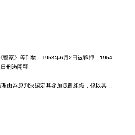
察》等刊物。1953年6月2日被羈押。1954
1日刑滿開釋。
補償理由為原判決認定其參加叛亂組織，係以其之
故認本案非有實據。