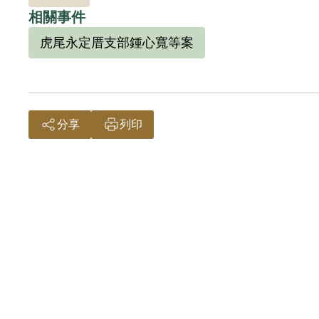
相關事件
虎尾永定厝支部鍾心寬等案
分享
列印