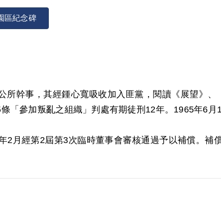
園區紀念碑
鄉公所幹事，其經鍾心寬吸收加入匪黨，閱讀《展望》、《觀
條「參加叛亂之組織」判處有期徒刑12年。1965年6月
001年2月經第2屆第3次臨時董事會審核通過予以補償。
織之性質未予查證，亦無其他佐證證明其為叛亂組織，