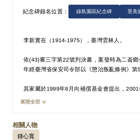
紀念碑錄名位置：
綠島園區紀念碑
景美
李新實在（1914-1975），臺灣雲林人。
依(43)審三字第22號判決書，案發時為二崙
年經臺灣省保安司令部以《懲治叛亂條例》第5
其家屬於1999年8月向補償基金會提出，2
自白為依據。惟其於審理中否認，原判決對組
展開全部
2019年2月經促轉會公告撤銷判決處分。
相關人物
鍾心寬