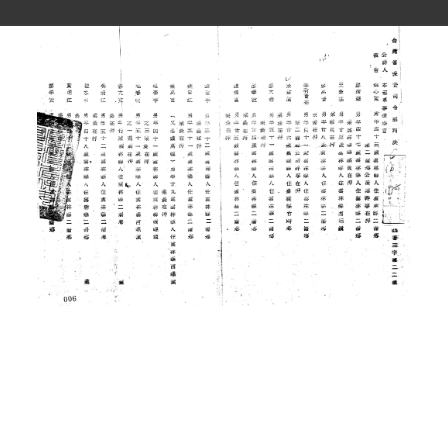
史料
Historical Materials