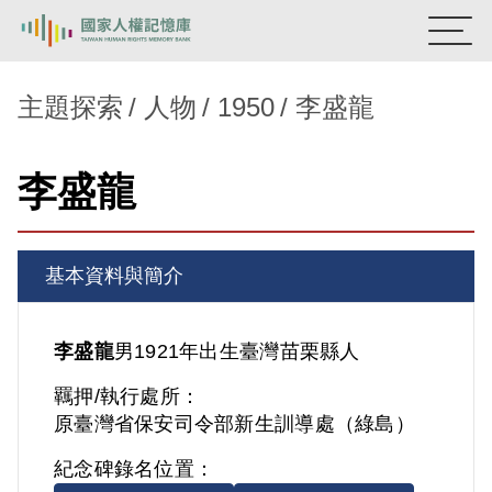
:::
國家人權記憶庫
主題探索
人物
1950
李盛龍
熱門關鍵字：
陳孟和
李舜治
鹿窟事件
安康接待室
李盛龍
新生訓導處
蛋殼畫
送物單
主題探索
基本資料與簡介
背景知識
關於我們
李盛龍
男
1921年出生
臺灣
苗栗縣人
羈押/執行處所：
意見信箱
原臺灣省保安司令部新生訓導處（綠島）
紀念碑錄名位置：