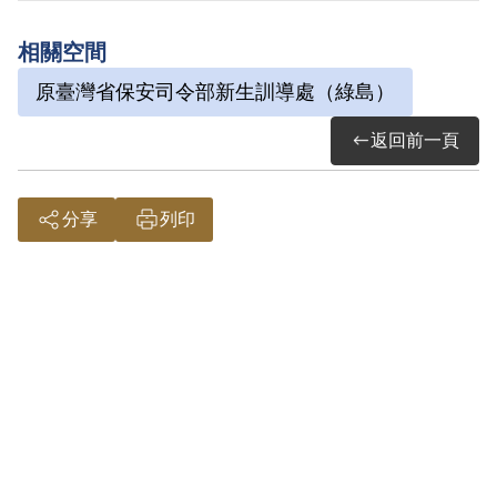
加匪農民組織，僅有其之自白，未調查其
相關空間
他佐證，且原判決對該農民組織性質均未
原臺灣省保安司令部新生訓導處（綠島）
查證認定。故認本案非有實據。
2018年12月經促轉會公告撤銷判決處分。
返回前一頁
分享
列印