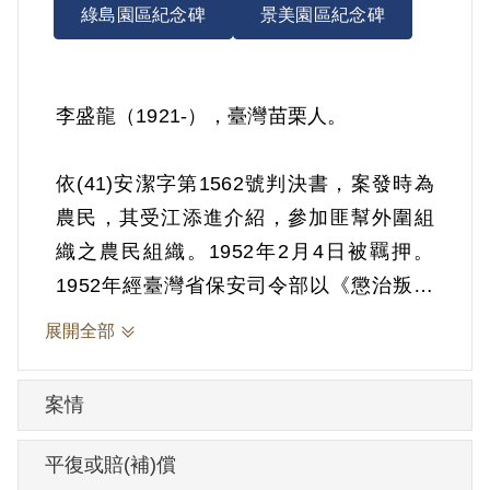
綠島園區紀念碑
景美園區紀念碑
李盛龍（1921-），臺灣苗栗人。
依(41)安潔字第1562號判決書，案發時為
農民，其受江添進介紹，參加匪幫外圍組
織之農民組織。1952年2月4日被羈押。
1952年經臺灣省保安司令部以《懲治叛亂
條例》第5條「參加叛亂之組織」判處有期
展開全部
徒刑5年。
案情
其於1999年5月向補償基金會提出申請，
2001年5月經第2屆第7次臨時董事會審核通
平復或賠(補)償
過予以補償。補償理由為原判決認定其參