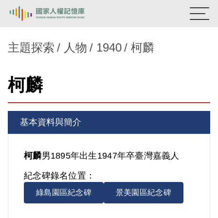
:::
國家人權記憶庫
主題探索
人物
1940
柯麟
熱門關鍵字：
陳孟和
李舜治
鹿窟事件
安康接待室
柯麟
新生訓導處
蛋殼畫
送物單
主題探索
基本資料與簡介
背景知識
關於我們
柯麟
男
1895年出生
1947年卒
臺灣
嘉義人
紀念碑錄名位置：
意見信箱
綠島園區紀念碑
景美園區紀念碑