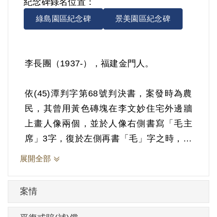
紀念碑錄名位置：
綠島園區紀念碑
景美園區紀念碑
李長團（1937-），福建金門人。
依(45)潭判字第68號判決書，案發時為農
民，其曾用黃色磚塊在李文妙住宅外邊牆
上畫人像兩個，並於人像右側書寫「毛主
席」3字，復於左側再書「毛」字之時，被
駐軍發覺將其拘捕。1956年1月21日被羈
展開全部
押。1956年經金門防衛司令部以《懲治叛
亂條例》第7條「以文字為有利於叛徒之宣
案情
傳」判處有期徒刑7年。1963年1月20日刑
滿開釋。