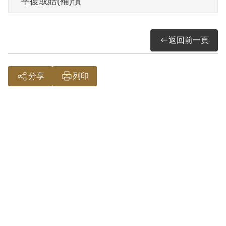
平復或賠(補)償
其於1999年4月向補償基金會提出申請，
返回前一頁
2000年5月經第1屆第15次董事會審核通過
予以補償。補償理由為其將人像畫於牆
上，且於旁書寫「毛主席」3 字之行為，據
分享
列印
其於金防部政治部所供「毛主席就是毛澤
東，他是出賣我們的國家，我們應該消滅
他」之語，顯見並無為匪宣傳之犯意，故
認非有實據。
2019年5月經促轉會公告撤銷判決處分。