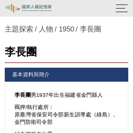
:::
國家人權記憶庫
主題探索
人物
1950
李長團
熱門關鍵字：
陳孟和
李舜治
鹿窟事件
安康接待室
李長團
新生訓導處
蛋殼畫
送物單
主題探索
基本資料與簡介
背景知識
關於我們
李長團
男
1937年出生
福建省
金門縣人
羈押/執行處所：
意見信箱
原臺灣省保安司令部新生訓導處（綠島）、
金門防衛司令部