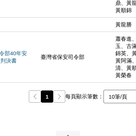
鼎、黃
黃順錦
黃龍勝
蕭春進
玉、古
令部40年安
錦英、
臺灣省保安司令部
號判決書
黃阿滿
清、黃
黃榮春
每頁顯示筆數：
前一頁
1
後一頁
10筆/頁
展開