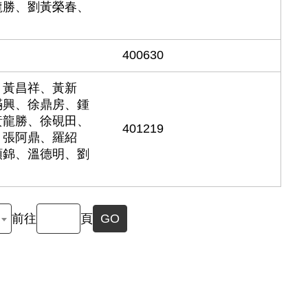
龍勝、劉黃榮春、
400630
、黃昌祥、黃新
滿興、徐鼎房、鍾
黃龍勝、徐硯田、
401219
、張阿鼎、羅紹
順錦、溫德明、劉
前往
頁
GO