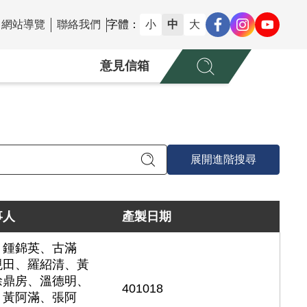
網站導覽
聯絡我們
字體：
小
中
大
意見信箱
展開進階搜尋
事人
產製日期
、鍾錦英、古滿
硯田、羅紹清、黃
徐鼎房、溫德明、
401018
、黃阿滿、張阿