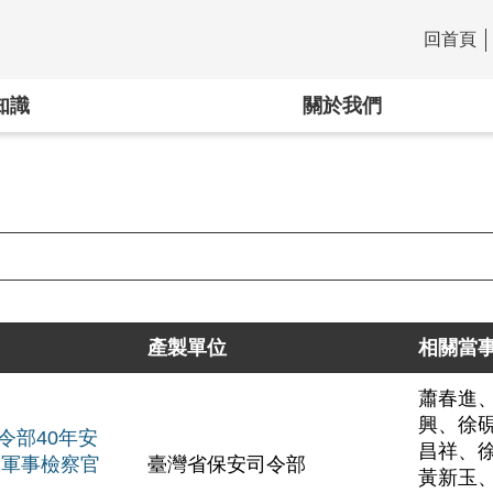
回首頁
:::
知識
關於我們
產製單位
相關當
蕭春進
興、徐
令部40年安
昌祥、
號軍事檢察官
臺灣省保安司令部
黃新玉