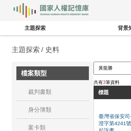
國家人權記憶庫
:::
主題探索
背景
主題探索
史料
檔案類型
共有
3
筆資料
裁判書類
標題
身分簿類
臺灣省保安司
澄字第4241
案卡類
起訴書