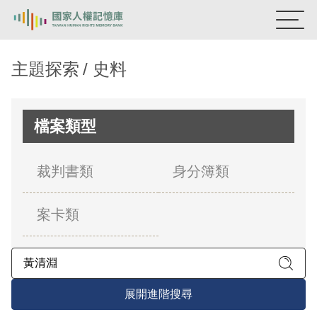
:::
國家人權記憶庫
主題探索
史料
熱門關鍵字：
陳孟和
李舜治
鹿窟事件
安康接待室
新生訓導處
蛋殼畫
送物單
檔案類型
主題探索
裁判書類
身分簿類
背景知識
案卡類
關於我們
意見信箱
展開進階搜尋