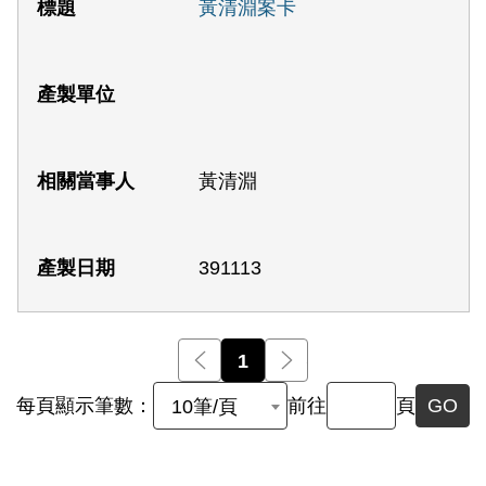
黃清淵案卡
黃清淵
391113
前一頁
1
後一頁
每頁顯示筆數：
前往
頁
GO
10筆/頁