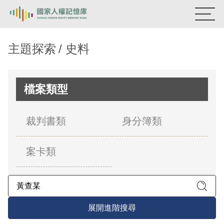
:::
國家人權記憶庫
主題探索
史料
熱門關鍵字：
陳孟和
李舜治
鹿窟事件
安康接待室
新生訓導處
蛋殼畫
送物單
檔案類型
主題探索
裁判書類
身分簿類
背景知識
案卡類
關於我們
意見信箱
展開進階搜尋