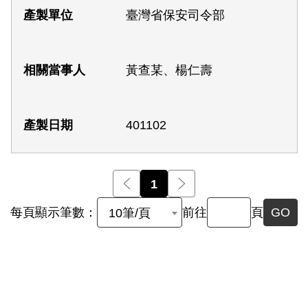
臺灣省保安司令部
黃查某、楊仁壽
401102
前一頁
1
後一頁
每頁顯示筆數：
前往
頁
GO
10筆/頁