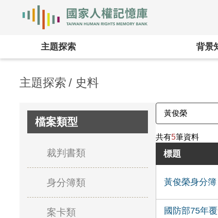
國家人權記憶庫
:::
主題探索
背景
主題探索
史料
檔案類型
共有
5
筆資料
裁判書類
標題
身分簿類
黃俊榮身分簿
國防部75年
案卡類