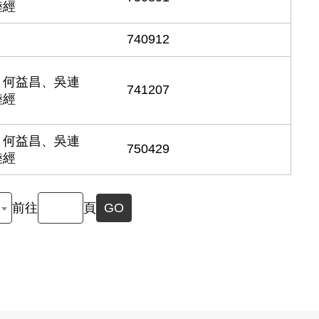
陸經
740912
、何益昌、吳連
741207
陸經
、何益昌、吳連
750429
陸經
前往
頁
GO