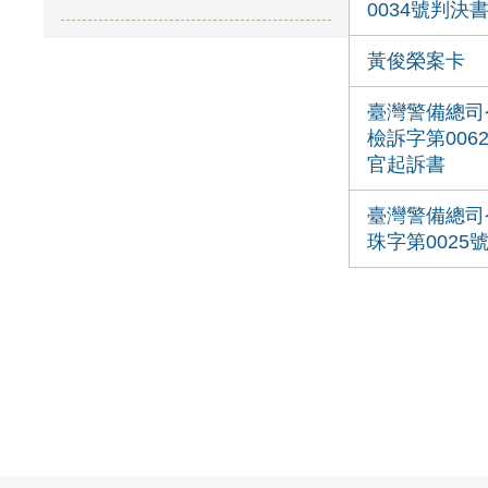
0034號判決
黃俊榮案卡
臺灣警備總司
檢訴字第006
官起訴書
臺灣警備總司
珠字第0025
:::