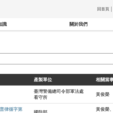
回首頁
:::
知識
關於我們
產製單位
相關當
臺灣警備總司令部軍法處
黃俊榮
看守所
覆普律循字第
黃俊榮
國防部