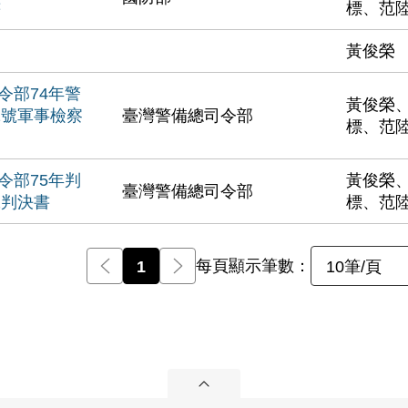
書
標、范
黃俊榮
令部74年警
黃俊榮
2號軍事檢察
臺灣警備總司令部
標、范
令部75年判
黃俊榮
臺灣警備總司令部
號判決書
標、范
每頁顯示筆數：
前一頁
1
後一頁
10筆/頁
展開