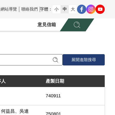
網站導覽
聯絡我們
字體：
小
中
大
意見信箱
展開進階搜尋
事人
產製日期
740911
、何益昌、吳連
750801