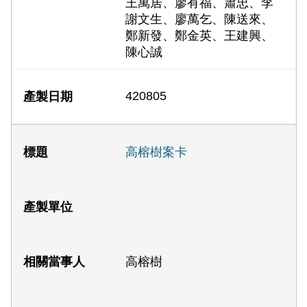
王萬居、廖有福、蕭忠、李
謝文生、廖萬乞、陳送來、
鄭新發、鄭金英、王建興、
陳心誠
420805
高榕樹案卡
高榕樹