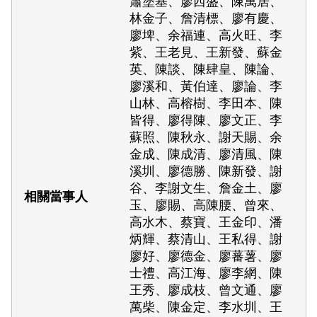
蕭塗基、廖西盛、陳萬居、
林金子、詹清標、廖有慶、
廖埤、余福連、高火旺、李
紫、王老見、王新發、蘇金
英、陳談、陳肆皇、陳論、
廖溪和、黃伯達、廖論、李
山林、高榕樹、李田本、陳
皆得、廖得陳、廖文正、李
蘇照、陳秋永、謝天賜、余
金成、陳成清、廖清風、陳
溪圳、廖德勝、陳新發、謝
谷、李謝文生、詹金土、廖
玉、廖賜、高陳腰、曾來、
高水木、蔡寶、王金印、潘
炳輝、蔡清山、王私得、謝
廖好、廖德金、廖蕃薯、廖
士禮、高江海、廖李網、陳
王秀、廖成枝、曾文通、廖
萬柴、陳金定、李水圳、王