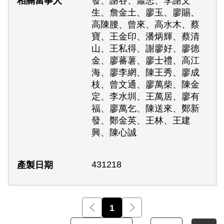
發、謝谷、蕭忠、李謝文
生、詹金土、廖玉、廖賜、
高陳腰、曾來、高水木、蔡
寶、王金印、潘炳輝、蔡清
山、王私得、謝廖好、廖德
金、廖蕃薯、廖士禮、高江
海、廖李網、陳王秀、廖成
枝、曾文通、廖萬柴、陳金
定、李水圳、王萬居、廖有
福、廖萬乞、陳送來、鄭新
發、鄭金英、王林、王建
興、陳心誠
431218
前一頁
1
後一頁