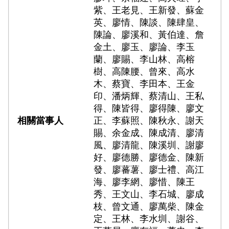
紫、王老見、王新發、蘇金
英、廖情、陳談、陳肆皇、
陳論、廖溪和、黃伯達、詹
金土、廖玉、廖論、李玉
蘭、廖賜、李山林、高榕
樹、高陳腰、曾來、高水
木、蔡寶、李田本、王金
印、潘炳輝、蔡清山、王私
得、陳皆得、廖得陳、廖文
正、李蘇照、陳秋永、謝天
賜、余金成、陳成清、廖清
風、廖清龍、陳溪圳、謝廖
好、廖德勝、廖德金、陳新
發、廖蕃薯、廖士禮、高江
海、廖李網、廖惜、陳王
秀、王文山、李石城、廖成
枝、曾文通、廖萬柴、陳金
定、王林、李水圳、謝谷、