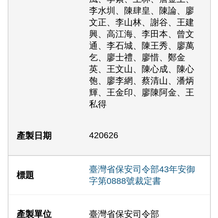
李水圳、陳肆皇、陳論、廖
文正、李山林、謝谷、王建
興、高江海、李田本、曾文
通、李石城、陳王秀、廖萬
乞、廖士禮、廖惜、鄭金
英、王文山、陳心成、陳心
匏、廖李網、蔡清山、潘炳
輝、王金印、廖陳阿金、王
私得
420626
臺灣省保安司令部43年安御
字第0888號裁定書
臺灣省保安司令部