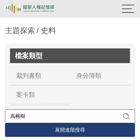
:::
國家人權記憶庫
主題探索
史料
熱門關鍵字：
陳孟和
李舜治
鹿窟事件
安康接待室
新生訓導處
蛋殼畫
送物單
檔案類型
主題探索
裁判書類
身分簿類
背景知識
案卡類
關於我們
意見信箱
展開進階搜尋