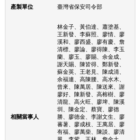
臺灣省保安司令部
林金子、黃伯達、蕭塗基、
王新發、李蘇照、廖情、廖
溪和、廖西盛、廖有慶、詹
清標、廖論、廖得陳、李玉
蘭、廖玉、廖賜、余金成、
謝天賜、陳皆得、鄭新發、
蘇金英、王老見、陳成清、
余福連、高陳腰、高水木、
曾來、陳萬居、陳送來、謝
廖好、陳新發、高榕樹、廖
清龍、高火旺、廖埤、陳溪
圳、陳金定、蔡寶、廖德
勝、廖德金、李謝文生、廖
蕃薯、廖成枝、王萬居、廖
有福、廖萬柴、陳談、廖清
風、李紫、王林、詹金土、