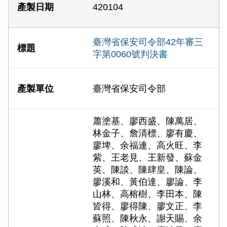
420104
臺灣省保安司令部42年審三
字第0060號判決書
臺灣省保安司令部
蕭塗基、廖西盛、陳萬居、
林金子、詹清標、廖有慶、
廖埤、余福連、高火旺、李
紫、王老見、王新發、蘇金
英、陳談、陳肆皇、陳論、
廖溪和、黃伯達、廖論、李
山林、高榕樹、李田本、陳
皆得、廖得陳、廖文正、李
蘇照、陳秋永、謝天賜、余