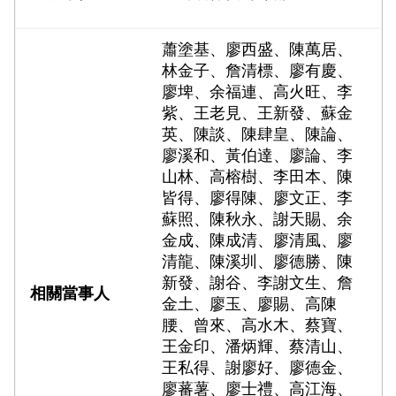
蕭塗基、廖西盛、陳萬居、
林金子、詹清標、廖有慶、
廖埤、余福連、高火旺、李
紫、王老見、王新發、蘇金
英、陳談、陳肆皇、陳論、
廖溪和、黃伯達、廖論、李
山林、高榕樹、李田本、陳
皆得、廖得陳、廖文正、李
蘇照、陳秋永、謝天賜、余
金成、陳成清、廖清風、廖
清龍、陳溪圳、廖德勝、陳
新發、謝谷、李謝文生、詹
金土、廖玉、廖賜、高陳
腰、曾來、高水木、蔡寶、
王金印、潘炳輝、蔡清山、
王私得、謝廖好、廖德金、
廖蕃薯、廖士禮、高江海、