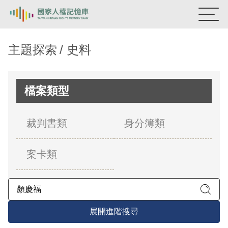
:::
國家人權記憶庫
主題探索
史料
熱門關鍵字：
陳孟和
李舜治
鹿窟事件
安康接待室
新生訓導處
蛋殼畫
送物單
檔案類型
主題探索
裁判書類
身分簿類
背景知識
案卡類
關於我們
意見信箱
展開進階搜尋