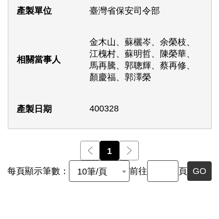
臺灣省保安司令部
金木山、蘇欐岑、余榮枝、
江槐村、蘇明哲、陳榮華、
馬再騰、郭聰輝、蔡再修、
顏慶福、郭澤榮
400328
前一頁
1
後一頁
每頁顯示筆數：
前往
頁
GO
10筆/頁