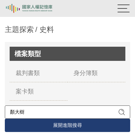
:::
國家人權記憶庫
主題探索
史料
熱門關鍵字：
陳孟和
李舜治
鹿窟事件
安康接待室
新生訓導處
蛋殼畫
送物單
檔案類型
主題探索
裁判書類
身分簿類
背景知識
案卡類
關於我們
意見信箱
展開進階搜尋