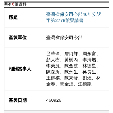
共有
6
筆資料
臺灣省保安司令部46年安訴
字第2778號聲請書
臺灣省保安司令部
呂華璋、詹阿輝、周永富、
顏大樹、黃樹丙、李清增、
李榮源、陳金波、林德星、
陳森沂、陳永生、吳長生、
王鶴祺、陳來發、劉煌、林
金春、黃金煌、江德龍
460926