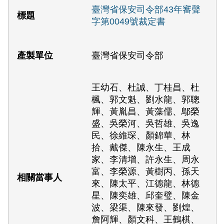
臺灣省保安司令部43年審聲
字第0049號裁定書
臺灣省保安司令部
王幼石、杜誠、丁桂昌、杜
楓、郭文魁、劉水龍、郭聰
輝、黃胤昌、黃藻儒、鄔榮
盛、吳榮河、吳哲雄、吳逸
民、徐維琛、顏錦華、林
拾、戴傑、陳永生、王成
家、李清增、許永生、周永
富、李榮源、黃樹丙、孫天
來、陳太平、江德龍、林德
星、陳奕雄、邱奎璧、陳金
波、梁渠、陳來發、劉煌、
詹阿輝、顏文科、王鶴棋、