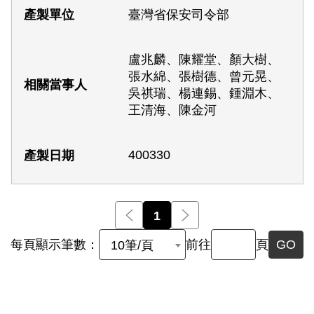
臺灣省保安司令部
盧兆麟、陳耀堂、顏大樹、
張水綿、張樹德、曾元晃、
吳祺瑞、楊連錫、鍾淵木、
王清海、陳金河
400330
前一頁
1
後一頁
每頁顯示筆數：
前往
頁
GO
10筆/頁