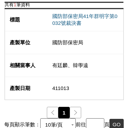
共有
1
筆資料
國防部保密局41年群明字第0
032號裁決書
國防部保密局
有廷麟、韓學遠
411013
前一頁
1
後一頁
每頁顯示筆數：
前往
頁
GO
10筆/頁