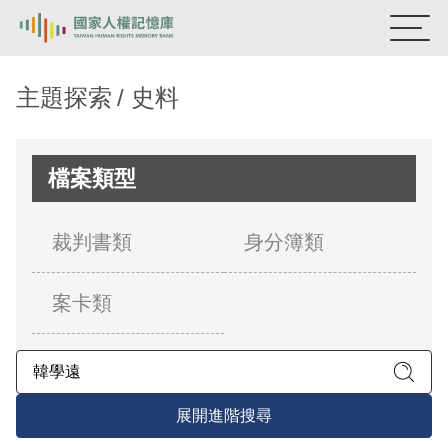
:::
國家人權記憶庫
主題探索
史料
熱門關鍵字：
陳孟和
李舜治
鹿窟事件
安康接待室
新生訓導處
蛋殼畫
送物單
檔案類型
主題探索
裁判書類
身分簿類
背景知識
案卡類
關於我們
意見信箱
展開進階搜尋