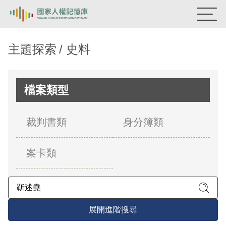
:::
國家人權記憶庫
主題探索
史料
熱門關鍵字：
陳孟和
李舜治
鹿窟事件
安康接待室
新生訓導處
蛋殼畫
送物單
檔案類型
主題探索
裁判書類
身分簿類
背景知識
案卡類
關於我們
意見信箱
展開進階搜尋