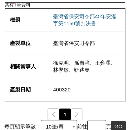
共有
1
筆資料
臺灣省保安司令部40年安潔
字第1159號判決書
臺灣省保安司令部
徐克明、孫自強、王雍澤、
林學敏、靳述堯
400320
前一頁
1
後一頁
每頁顯示筆數：
前往
頁
GO
10筆/頁