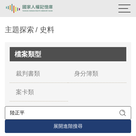
:::
國家人權記憶庫
主題探索
史料
熱門關鍵字：
陳孟和
李舜治
鹿窟事件
安康接待室
新生訓導處
蛋殼畫
送物單
檔案類型
主題探索
裁判書類
身分簿類
背景知識
案卡類
關於我們
意見信箱
展開進階搜尋