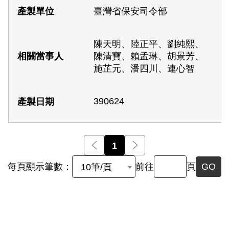
臺灣省保安司令部
陳天明、陸正平、劉純熙、
陳清寶、賴孟琳、胡景芳、
施芷元、潘四川、連心智
390624
前一頁
1
後一頁
每頁顯示筆數：
前往
頁
GO
10筆/頁