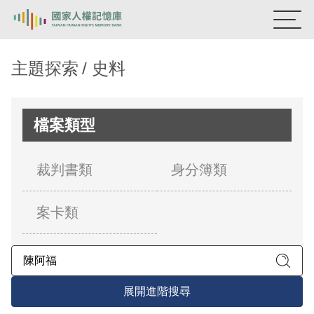
:::
國家人權記憶庫
主題探索
史料
熱門關鍵字：
陳孟和
李舜治
鹿窟事件
安康接待室
新生訓導處
蛋殼畫
送物單
檔案類型
主題探索
裁判書類
身分簿類
背景知識
案卡類
關於我們
意見信箱
展開進階搜尋