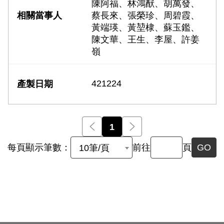
陳阿福、林鴻猷、胡萬發、
蔡長來、張榮珍、周碧霞、
黃端瑛、黃堃棣、蘇玉鑑、
陳文華、王生、李屋、許姜
嶺
421224
前一頁
1
後一頁
每頁顯示筆數：
前往
頁
GO
10筆/頁